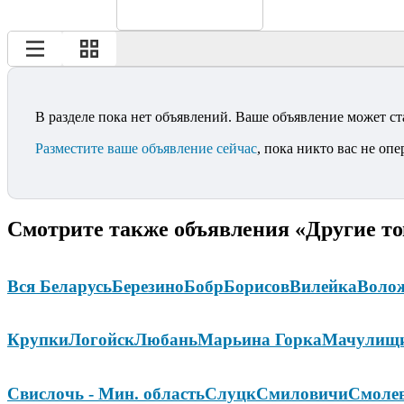
В разделе пока нет объявлений. Ваше объявление может ст
Разместите ваше объявление сейчас
, пока никто вас не опе
Смотрите также объявления «Другие то
Вся Беларусь
Березино
Бобр
Борисов
Вилейка
Воло
Крупки
Логойск
Любань
Марьина Горка
Мачулищ
Свислочь - Мин. область
Слуцк
Смиловичи
Смоле