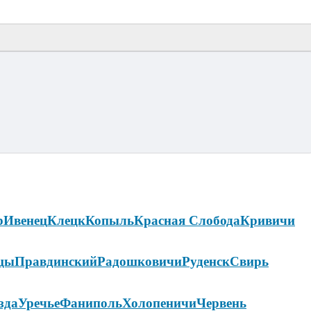
р
Ивенец
Клецк
Копыль
Красная Слобода
Кривичи
цы
Правдинский
Радошковичи
Руденск
Свирь
зда
Уречье
Фаниполь
Холопеничи
Червень