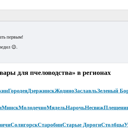
ать первым!
редил 😉.
вары для пчеловодства» в регионах
жин
Городея
Дзержинск
Жодино
Заславль
Зеленый Бо
и
Минск
Молодечно
Мядель
Нарочь
Несвиж
Плещени
вичи
Солигорск
Старобин
Старые Дороги
Столбцы
У