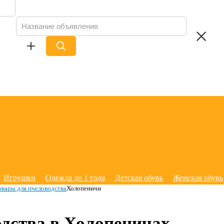
Игрушки
Одежда до 1 года
Детская обувь
Женская обувь
овары для пчеловодства
Холопеничи
одства в Холопеничах