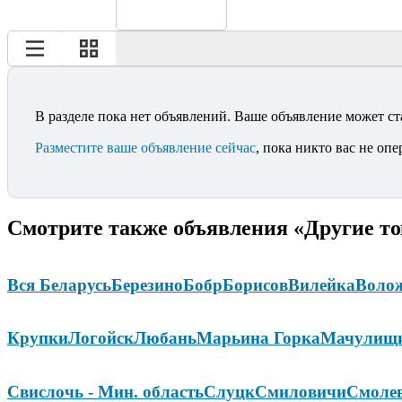
В разделе пока нет объявлений. Ваше объявление может ст
Разместите ваше объявление сейчас
, пока никто вас не опе
Смотрите также объявления «Другие то
Вся Беларусь
Березино
Бобр
Борисов
Вилейка
Воло
Крупки
Логойск
Любань
Марьина Горка
Мачулищ
Свислочь - Мин. область
Слуцк
Смиловичи
Смоле