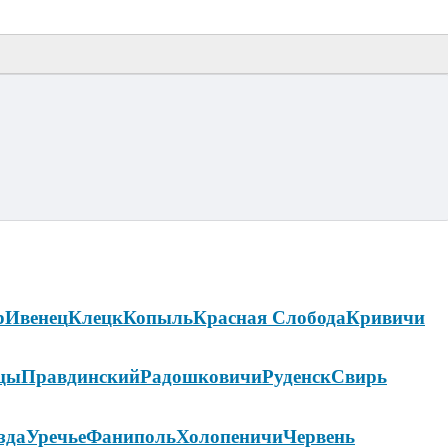
р
Ивенец
Клецк
Копыль
Красная Слобода
Кривичи
цы
Правдинский
Радошковичи
Руденск
Свирь
зда
Уречье
Фаниполь
Холопеничи
Червень