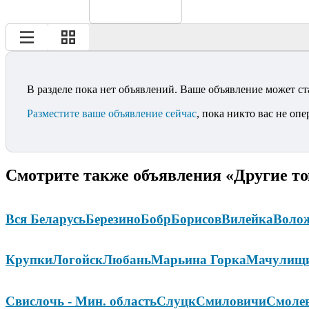
В разделе пока нет объявлений. Ваше объявление может ст
Разместите ваше объявление сейчас
, пока никто вас не опе
Смотрите также объявления «Другие то
Вся Беларусь
Березино
Бобр
Борисов
Вилейка
Воло
Крупки
Логойск
Любань
Марьина Горка
Мачулищ
Свислочь - Мин. область
Слуцк
Смиловичи
Смоле