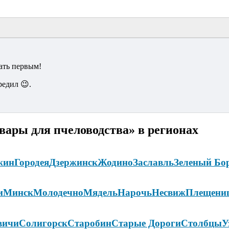
ать первым!
редил 😉.
вары для пчеловодства» в регионах
жин
Городея
Дзержинск
Жодино
Заславль
Зеленый Бо
и
Минск
Молодечно
Мядель
Нарочь
Несвиж
Плещени
вичи
Солигорск
Старобин
Старые Дороги
Столбцы
У