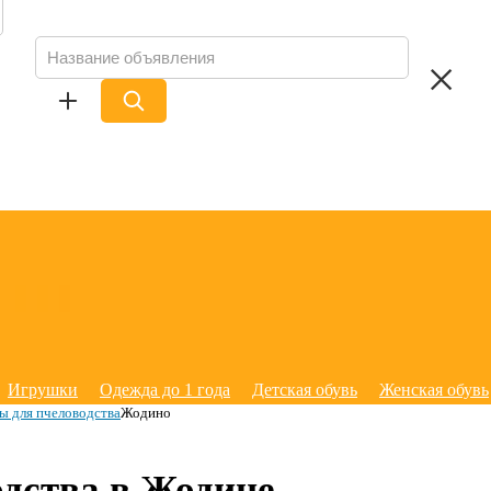
Игрушки
Одежда до 1 года
Детская обувь
Женская обувь
ы для пчеловодства
Жодино
одства в Жодине