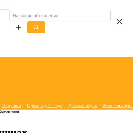
Игрушки
Одежда до 1 года
Детская обувь
Женская обувь
Холопеничи
еничах