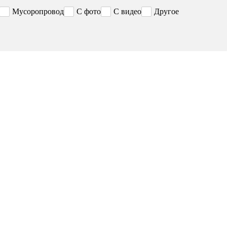
Мусоропровод
С фото
С видео
Другое