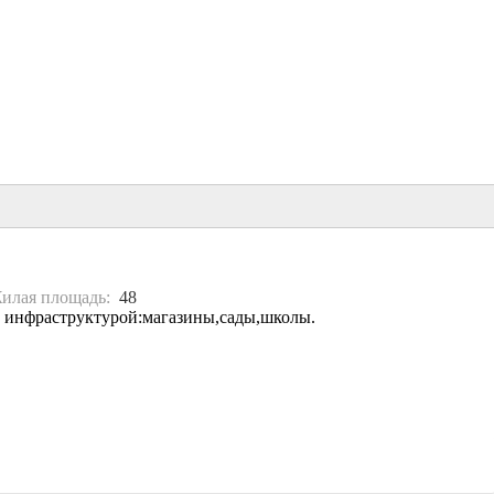
илая площадь:
48
й инфраструктурой:магазины,сады,школы.