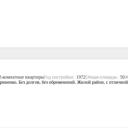
2-комнатные квартиры
Год постройки:
1972
Общая площадь:
50
Ж
риненко. Без долгов, без обременений. Жилой район, с отлично