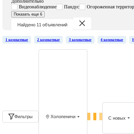
Дополнительно
Видеонаблюдение
Пандус
Огороженная террито
Показать еще 6
Найдено 11 объявлений
1 комнатные
2 комнатные
3 комнатные
4 комнатные
Фильтры
Холопеничи
С новых