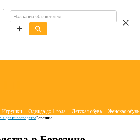
Игрушки
Одежда до 1 года
Детская обувь
Женская обувь
ры для пчеловодства
Березино
дства в Березино