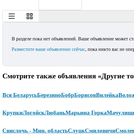
В разделе пока нет объявлений. Ваше объявление может ст
Разместите ваше объявление сейчас
, пока никто вас не опе
Смотрите также объявления «Другие то
Вся Беларусь
Березино
Бобр
Борисов
Вилейка
Воло
Крупки
Логойск
Любань
Марьина Горка
Мачулищ
Свислочь - Мин. область
Слуцк
Смиловичи
Смоле