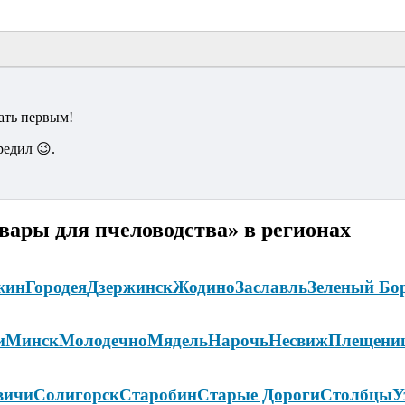
ать первым!
редил 😉.
вары для пчеловодства» в регионах
жин
Городея
Дзержинск
Жодино
Заславль
Зеленый Бо
и
Минск
Молодечно
Мядель
Нарочь
Несвиж
Плещени
вичи
Солигорск
Старобин
Старые Дороги
Столбцы
У