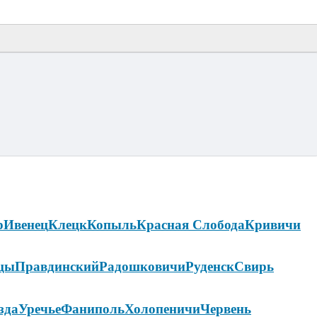
р
Ивенец
Клецк
Копыль
Красная Слобода
Кривичи
цы
Правдинский
Радошковичи
Руденск
Свирь
зда
Уречье
Фаниполь
Холопеничи
Червень