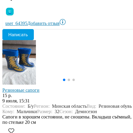
U
user_64395
Добавить отзыв
Написать
Резиновые сапоги
15 р.
9 июля, 15:31
Состояние:
Б/у
Регион:
Минская область
Вид:
Резиновая обувь
Кому:
Мальчики
Размер:
32
Сезон:
Демисезон
Сапоги в хорошем состоянии, не сношены. Вкладыш съёмный,
по стельке 20 см