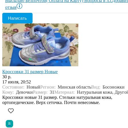
Высылаю Белпочтой( Оплата на Карту) Вопросы в л.с
Добави
отзыв
Написать
Кроссовки 31 размер Новые
30 р.
17 июля, 20:52
Состояние:
Новый
Регион:
Минская область
Вид:
Босоножки
Кому:
Девочки
Размер:
31
Материал:
Натуральная кожа, Друго
Кроссовки новые 31 размер. Стельки натуральная кожа,
ортопедические. Верх сеточка. Почти невесомые.
В