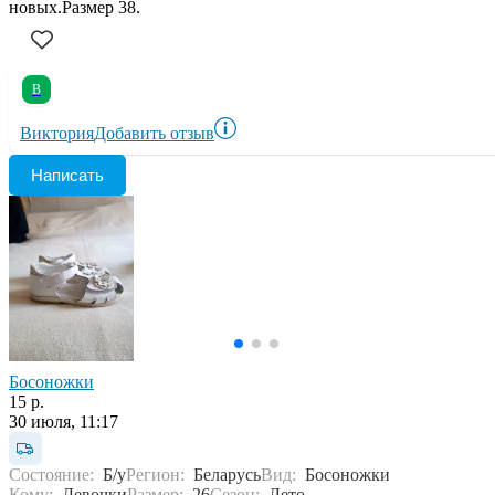
новых.Размер 38.
В
Виктория
Добавить отзыв
Написать
Босоножки
15 р.
30 июля, 11:17
Состояние:
Б/у
Регион:
Беларусь
Вид:
Босоножки
Кому:
Девочки
Размер:
26
Сезон:
Лето