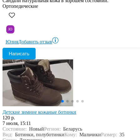
Сандали натуральная кожа в хорошем состоянии.
Ортопедические
Ю
Юлия
Добавить отзыв
Написать
Детские зимние кожаные ботинки
120 р.
7 июля, 15:11
Состояние:
Новый
Регион:
Беларусь
Вид:
Ботинки, полуботинки
Кому:
Мальчики
Размер:
35