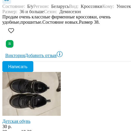
Состояние:
Б/у
Регион:
Беларусь
Вид:
Кроссовки
Кому:
Унисек
Размер:
36 и больше
Сезон:
Демисезон
Продам очень классные фирменные кроссовки, очень
удобные,прошитые.Состояние новых.Размер 38.
В
Виктория
Добавить отзыв
Написать
Детская обувь
30 р.