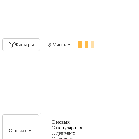
Фильтры
Минск
С новых
С популярных
С новых
С дешевых
С дорогих