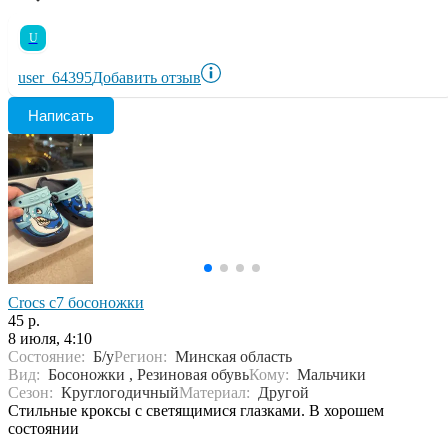
U
user_64395
Добавить отзыв
Написать
Crocs c7 босоножки
45 р.
8 июля, 4:10
Состояние:
Б/у
Регион:
Минская область
Вид:
Босоножки , Резиновая обувь
Кому:
Мальчики
Сезон:
Круглогодичный
Материал:
Другой
Стильные кроксы с светящимися глазками. В хорошем
состоянии