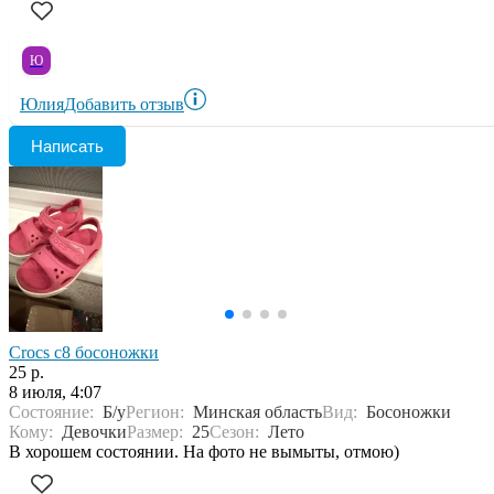
Ю
Юлия
Добавить отзыв
Написать
Crocs c8 босоножки
25 р.
8 июля, 4:07
Состояние:
Б/у
Регион:
Минская область
Вид:
Босоножки
Кому:
Девочки
Размер:
25
Сезон:
Лето
В хорошем состоянии. На фото не вымыты, отмою)