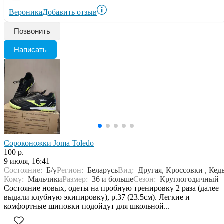
Вероника
Добавить отзыв
Позвонить
Написать
Сороконожки Joma Toledo
100 р.
9 июля, 16:41
Состояние:
Б/у
Регион:
Беларусь
Вид:
Другая, Кроссовки , Кед
Кому:
Мальчики
Размер:
36 и больше
Сезон:
Круглогодичный
Состояние новых, одеты на пробную тренировку 2 раза (далее
выдали клубную экипировку), р.37 (23.5см). Легкие и
комфортные шиповки подойдут для школьной...