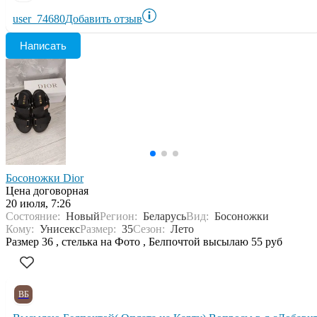
user_74680
Добавить отзыв
Написать
Босоножки Dior
Цена договорная
20 июля, 7:26
Состояние:
Новый
Регион:
Беларусь
Вид:
Босоножки
Кому:
Унисекс
Размер:
35
Сезон:
Лето
Размер 36 , стелька на Фото , Белпочтой высылаю 55 руб
ВБ