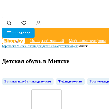
Каталог
Импорт объявлений
Мобильные телефоны
Барахолка Минск
Товары для детей и мам
Детская обувь
Минск
Детская обувь в Минске
Ботинки, полуботинки девочкам
Туфли девочкам
Босоножки д