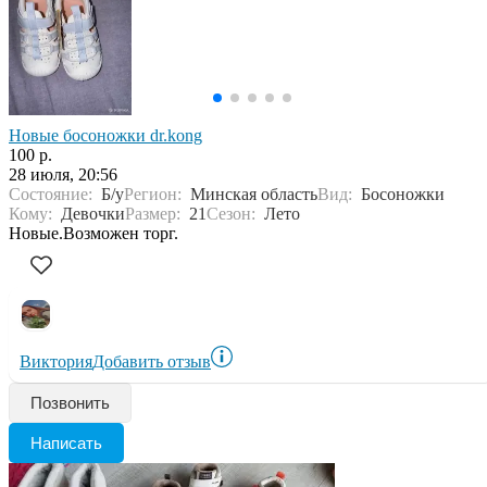
Новые босоножки dr.kong
100 р.
28 июля, 20:56
Состояние:
Б/у
Регион:
Минская область
Вид:
Босоножки
Кому:
Девочки
Размер:
21
Сезон:
Лето
Новые.Возможен торг.
Виктория
Добавить отзыв
Позвонить
Написать