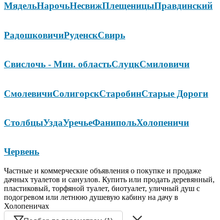
Мядель
Нарочь
Несвиж
Плещеницы
Правдинский
Радошковичи
Руденск
Свирь
Свислочь - Мин. область
Слуцк
Смиловичи
Смолевичи
Солигорск
Старобин
Старые Дороги
Столбцы
Узда
Уречье
Фаниполь
Холопеничи
Червень
Частные и коммерческие объявления о покупке и продаже
дачных туалетов и санузлов. Купить или продать деревянный,
пластиковый, торфяной туалет, биотуалет, уличный душ с
подогревом или летнюю душевую кабину на дачу в
Холопеничах