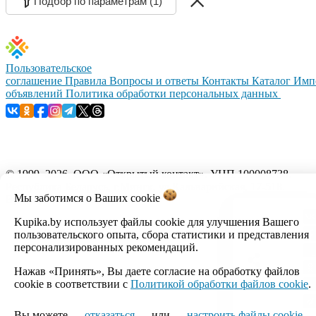
Подбор по параметрам (1)
Пользовательское
соглашение
Правила
Вопросы и ответы
Контакты
Каталог
Имп
объявлений
Политика обработки персональных данных
© 1999–2026, ООО «Открытый контакт». УНП 100008738.
Республика Беларусь, г.Минск, ул.Кальварийская, 17-518.
Мы заботимся о Ваших
cookie
Время работы с 09:00 до 18:00.
Kupika.by использует файлы cookie для улучшения Вашего
Настройка cookie
пользовательского опыта, сбора статистики и представления
персонализированных рекомендаций.
Нажав «Принять», Вы даете согласие на обработку файлов
cookie в соответствии с
Политикой обработки файлов cookie
.
Вы можете
отказаться
или
настроить файлы cookie