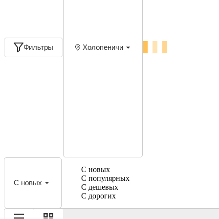
Фильтры
Холопеничи
С новых
С популярных
С новых
С дешевых
С дорогих