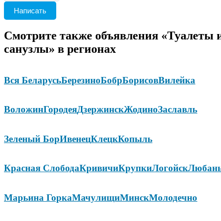
Написать
Смотрите также объявления «Туалеты 
санузлы» в регионах
Вся Беларусь
Березино
Бобр
Борисов
Вилейка
Воложин
Городея
Дзержинск
Жодино
Заславль
Зеленый Бор
Ивенец
Клецк
Копыль
Красная Слобода
Кривичи
Крупки
Логойск
Любан
Марьина Горка
Мачулищи
Минск
Молодечно