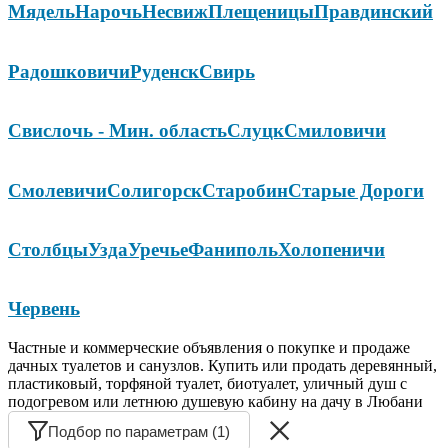
Мядель
Нарочь
Несвиж
Плещеницы
Правдинский
Радошковичи
Руденск
Свирь
Свислочь - Мин. область
Слуцк
Смиловичи
Смолевичи
Солигорск
Старобин
Старые Дороги
Столбцы
Узда
Уречье
Фаниполь
Холопеничи
Червень
Частные и коммерческие объявления о покупке и продаже
дачных туалетов и санузлов. Купить или продать деревянный,
пластиковый, торфяной туалет, биотуалет, уличный душ с
подогревом или летнюю душевую кабину на дачу в Любани
Подбор по параметрам (1)