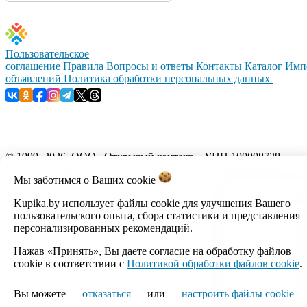
Пользовательское
соглашение
Правила
Вопросы и ответы
Контакты
Каталог
Имп
объявлений
Политика обработки персональных данных
© 1999–2026, ООО «Открытый контакт». УНП 100008738.
Республика Беларусь, г.Минск, ул.Кальварийская, 17-518.
Мы заботимся о Ваших
cookie
Время работы с 09:00 до 18:00.
Kupika.by использует файлы cookie для улучшения Вашего
Настройка cookie
пользовательского опыта, сбора статистики и представления
персонализированных рекомендаций.
Нажав «Принять», Вы даете согласие на обработку файлов
cookie в соответствии с
Политикой обработки файлов cookie
.
Вы можете
отказаться
или
настроить файлы cookie