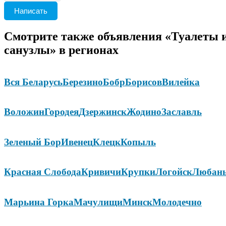
Написать
Смотрите также объявления «Туалеты 
санузлы» в регионах
Вся Беларусь
Березино
Бобр
Борисов
Вилейка
Воложин
Городея
Дзержинск
Жодино
Заславль
Зеленый Бор
Ивенец
Клецк
Копыль
Красная Слобода
Кривичи
Крупки
Логойск
Любан
Марьина Горка
Мачулищи
Минск
Молодечно