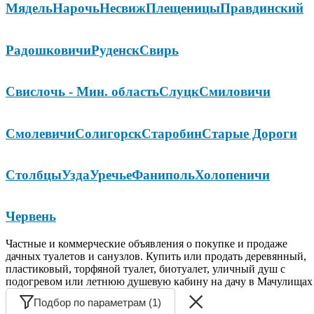
Мядель
Нарочь
Несвиж
Плещеницы
Правдинский
Радошковичи
Руденск
Свирь
Свислочь - Мин. область
Слуцк
Смиловичи
Смолевичи
Солигорск
Старобин
Старые Дороги
Столбцы
Узда
Уречье
Фаниполь
Холопеничи
Червень
Частные и коммерческие объявления о покупке и продаже
дачных туалетов и санузлов. Купить или продать деревянный,
пластиковый, торфяной туалет, биотуалет, уличный душ с
подогревом или летнюю душевую кабину на дачу в Мачулищах
Подбор по параметрам (1)