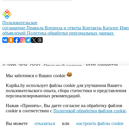
Пользовательское
соглашение
Правила
Вопросы и ответы
Контакты
Каталог
Имп
объявлений
Политика обработки персональных данных
© 1999–2026, ООО «Открытый контакт». УНП 100008738.
Республика Беларусь, г.Минск, ул.Кальварийская, 17-518.
Мы заботимся о Ваших
cookie
Время работы с 09:00 до 18:00.
Kupika.by использует файлы cookie для улучшения Вашего
Настройка cookie
пользовательского опыта, сбора статистики и представления
персонализированных рекомендаций.
Нажав «Принять», Вы даете согласие на обработку файлов
cookie в соответствии с
Политикой обработки файлов cookie
.
Вы можете
отказаться
или
настроить файлы cookie