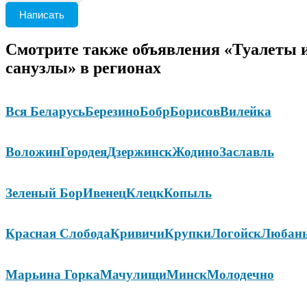
Написать
Смотрите также объявления «Туалеты 
санузлы» в регионах
Вся Беларусь
Березино
Бобр
Борисов
Вилейка
Воложин
Городея
Дзержинск
Жодино
Заславль
Зеленый Бор
Ивенец
Клецк
Копыль
Красная Слобода
Кривичи
Крупки
Логойск
Любан
Марьина Горка
Мачулищи
Минск
Молодечно