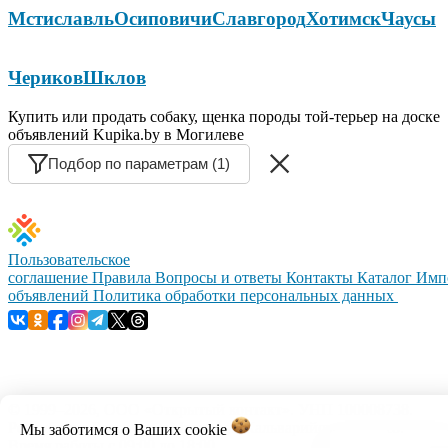
Мстиславль
Осиповичи
Славгород
Хотимск
Чаусы
Чериков
Шклов
Купить или продать собаку, щенка породы той-терьер на доске
объявлений Kupika.by в Могилеве
Подбор по параметрам (1)
Пользовательское
соглашение
Правила
Вопросы и ответы
Контакты
Каталог
Имп
объявлений
Политика обработки персональных данных
© 1999–2026, ООО «Открытый контакт». УНП 100008738.
Республика Беларусь, г.Минск, ул.Кальварийская, 17-518.
Мы заботимся о Ваших
cookie
Время работы с 09:00 до 18:00.