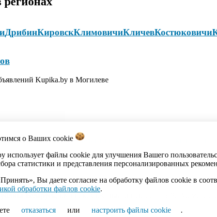
 регионах
и
Дрибин
Кировск
Климовичи
Кличев
Костюковичи
ов
объявлений Kupika.by в Могилеве
отимся о Ваших
cookie
акты
Каталог
Импорт объявлений
Политика обработки персона
by использует файлы cookie для улучшения Вашего пользователь
сбора статистики и представления персонализированных рекоме
Принять», Вы даете согласие на обработку файлов cookie в соот
икой обработки файлов cookie
.
ика Беларусь, г.Минск, ул.Кальварийская, 17-518. Время работы
ете
отказаться
или
настроить файлы cookie
.