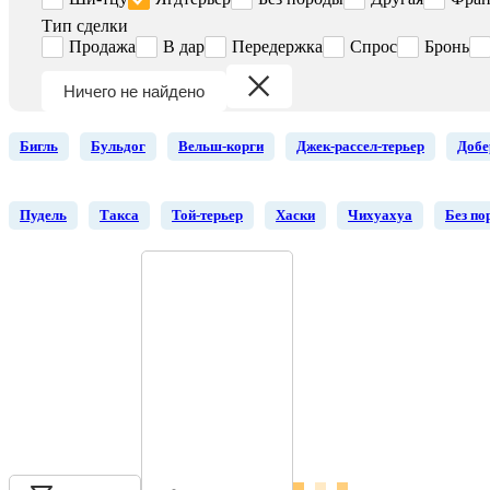
Тип сделки
Продажа
В дар
Передержка
Спрос
Бронь
Ничего не найдено
Бигль
Бульдог
Вельш-корги
Джек-рассел-терьер
Добе
Пудель
Такса
Той-терьер
Хаски
Чихуахуа
Без по