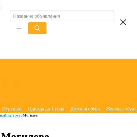
Игрушки
Одежда до 1 года
Детская обувь
Женская обувь
аки
Ягдтерьер
Могилев
в Могилеве