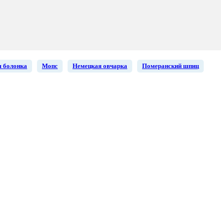
 болонка
Мопс
Немецкая овчарка
Померанский шпиц