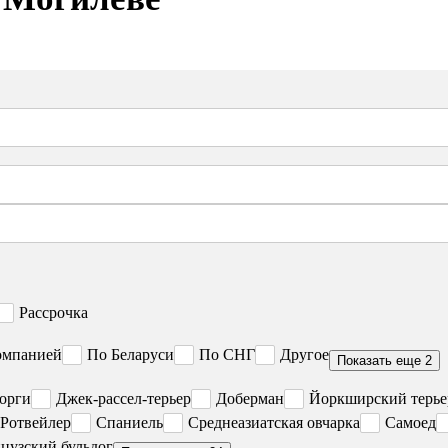
Рассрочка
омпанией
По Беларуси
По СНГ
Другое
Показать еще 2
орги
Джек-рассел-терьер
Доберман
Йоркширский терье
Ротвейлер
Спаниель
Среднеазиатская овчарка
Самоед
цузский бульдог