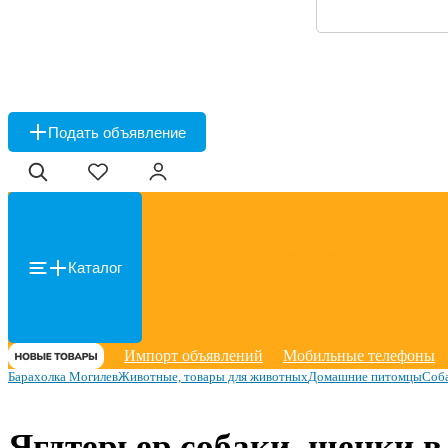
Подать объявление
Каталог
Импорт объявлений
Мобильные телефоны
Барахолка Могилев
Животные, товары для животных
Домашние питомцы
Соб
Ягдтерьер собаки, щенки 