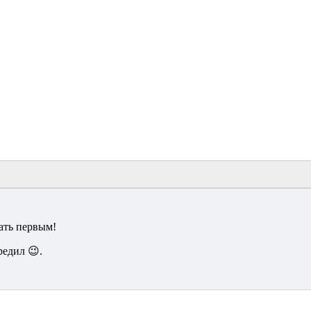
ать первым!
редил 😉.