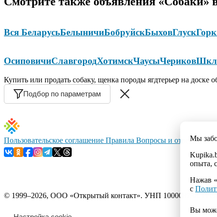
Смотрите также объявления «Собаки» в
Вся Беларусь
Белыничи
Бобруйск
Быхов
Глуск
Горк
Осиповичи
Славгород
Хотимск
Чаусы
Чериков
Шкл
Купить или продать собаку, щенка породы ягдтерьер на доске 
Подбор по параметрам
Мы заб
Пользовательское соглашение
Правила
Вопросы и ответы
Конт
Kupika.
опыта, 
Нажав «
с
Полит
© 1999–2026, ООО «Открытый контакт». УНП 100008738. Республ
Вы мож
Настройка cookie