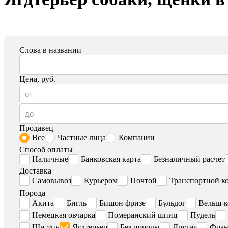
Слова в названии
Цена, руб.
Продавец
Все
Частные лица
Компании
Способ оплаты
Наличные
Банковская карта
Безналичный расчет
Доставка
Самовывоз
Курьером
Почтой
Транспортной к
Порода
Акита
Бигль
Бишон фризе
Бульдог
Вельш-к
Немецкая овчарка
Померанский шпиц
Пудель
Ши-тцу
Ягдтерьер
Без породы
Другая
Фран