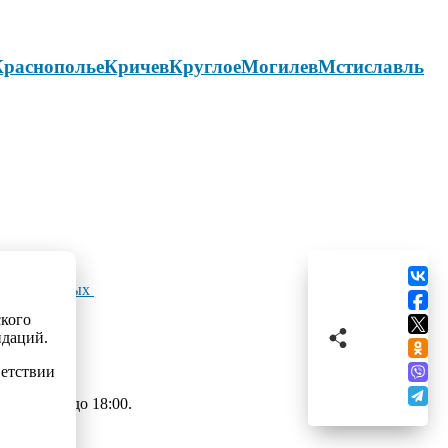
Краснополье
Кричев
Круглое
Могилев
Мстиславль
льных данных
ского
ндаций.
ветствии
 с 09:00 до 18:00.