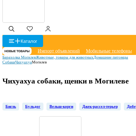
Каталог
Импорт объявлений
Мобильные телефоны
Барахолка Могилев
Животные, товары для животных
Домашние питомцы
Собаки
Чихуахуа
Могилев
Чихуахуа собаки, щенки в Могилеве
Бигль
Бульдог
Вельш-корги
Джек-рассел-терьер
Добе