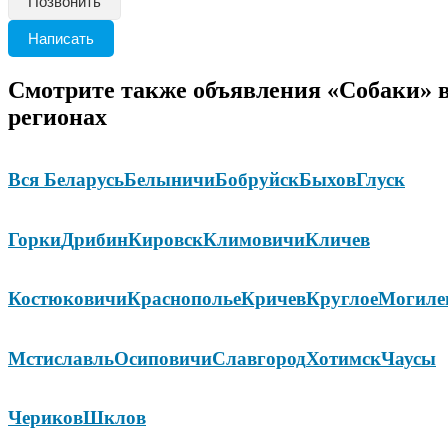
Позвонить
Написать
Смотрите также объявления «Собаки» 
регионах
Вся Беларусь
Белыничи
Бобруйск
Быхов
Глуск
Горки
Дрибин
Кировск
Климовичи
Кличев
Костюковичи
Краснополье
Кричев
Круглое
Могиле
Мстиславль
Осиповичи
Славгород
Хотимск
Чаусы
Чериков
Шклов