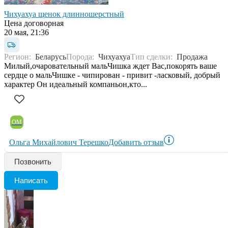
Чихуахуа щенок длинношерстный
Цена договорная
20 мая, 21:36
Регион:
Беларусь
Порода:
Чихуахуа
Тип сделки:
Продажа
Милый,очаровательный мальЧишка ждет Вас,покорять ваше
сердце о мальЧишке - чипирован - привит -ласковый, добрый
характер Он идеальный компаньон,кто...
ОМ
Ольга Михайлович Терешко
Добавить отзыв
Позвонить
Написать