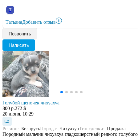
Т
Татьяна
Добавить отзыв
Позвонить
Написать
Голубой щеночек чихуахуа
800 р.
272 $
20 июня, 10:29
Регион:
Беларусь
Порода:
Чихуахуа
Тип сделки:
Продажа
Породный мальчик чихуахуа гладкошерстный редкого голубого