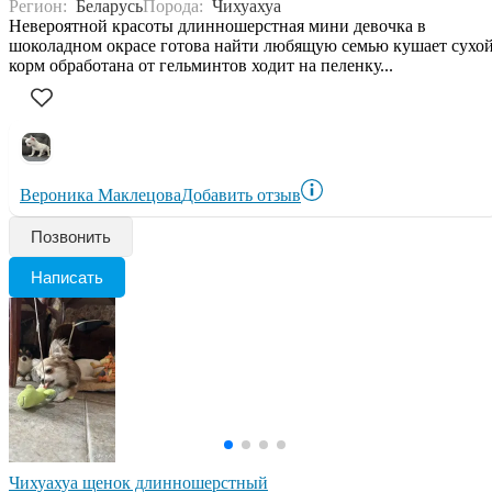
Регион:
Беларусь
Порода:
Чихуахуа
Невероятной красоты длинношерстная мини девочка в
шоколадном окрасе готова найти любящую семью кушает сухо
корм обработана от гельминтов ходит на пеленку...
Вероника Маклецова
Добавить отзыв
Позвонить
Написать
Чихуахуа щенок длинношерстный