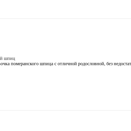
ий шпиц
очка померанского шпица с отличной родословной, без недоста