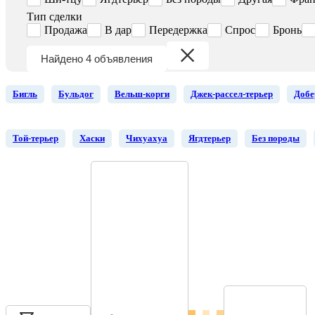
Тип сделки
Продажа
В дар
Передержка
Спрос
Бронь
Найдено 4 объявления
Бигль
Бульдог
Вельш-корги
Джек-рассел-терьер
Добе
Той-терьер
Хаски
Чихуахуа
Ягдтерьер
Без породы