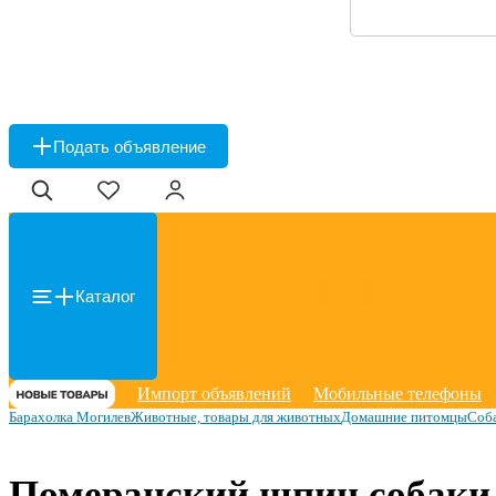
Подать объявление
Каталог
Импорт объявлений
Мобильные телефоны
Барахолка Могилев
Животные, товары для животных
Домашние питомцы
Соб
Померанский шпиц собаки