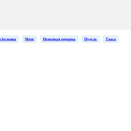
 болонка
Мопс
Немецкая овчарка
Пудель
Такса