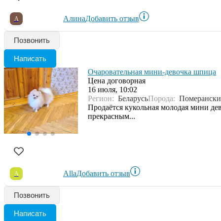
Алина
Добавить отзыв
А
Позвонить
Написать
Очаровательная мини-девочка шпица
Цена договорная
16 июля, 10:02
Регион:
Беларусь
Порода:
Померанск
Продаётся кукольная молодая мини дев
прекрасным...
Alla
Добавить отзыв
A
Позвонить
Написать