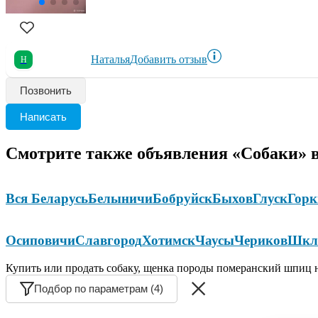
Наталья
Добавить отзыв
Н
Позвонить
Написать
Смотрите также объявления «Собаки» в
Вся Беларусь
Белыничи
Бобруйск
Быхов
Глуск
Горк
Осиповичи
Славгород
Хотимск
Чаусы
Чериков
Шкл
Купить или продать собаку, щенка породы померанский шпиц н
Подбор по параметрам (4)