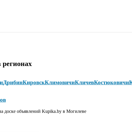
 регионах
и
Дрибин
Кировск
Климовичи
Кличев
Костюковичи
ов
а доске объявлений Kupika.by в Могилеве