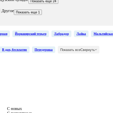
Показать еще 24
Другое
Показать еще 1
рман
Йоркширский терьер
Лабрадор
Лайка
Мальтийская
В дар, бесплатно
Передержка
Показать все
Свернуть
С новых