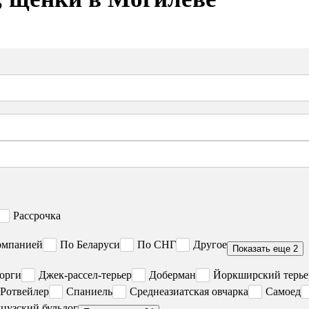
Рассрочка
омпанией
По Беларуси
По СНГ
Другое
Показать еще 2
орги
Джек-рассел-терьер
Доберман
Йоркширский терье
Ротвейлер
Спаниель
Среднеазиатская овчарка
Самоед
цузский бульдог