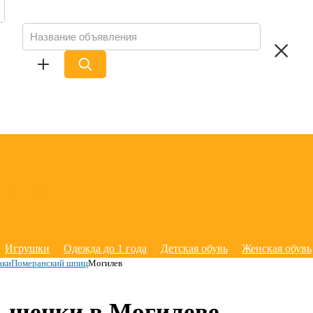
Игрушки
Одежда до 1 года
Детская обувь
Женская обувь
аки
Померанский шпиц
Могилев
, щенки в Могилеве