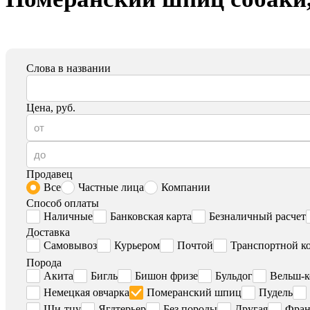
Слова в названии
Цена, руб.
Продавец
Все
Частные лица
Компании
Способ оплаты
Наличные
Банковская карта
Безналичный расчет
Доставка
Самовывоз
Курьером
Почтой
Транспортной к
Порода
Акита
Бигль
Бишон фризе
Бульдог
Вельш-к
Немецкая овчарка
Померанский шпиц
Пудель
Ши-тцу
Ягдтерьер
Без породы
Другая
Фран