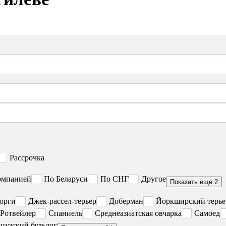
Рассрочка
омпанией
По Беларуси
По СНГ
Другое
Показать еще 2
орги
Джек-рассел-терьер
Доберман
Йоркширский терье
Ротвейлер
Спаниель
Среднеазиатская овчарка
Самоед
цузский бульдог