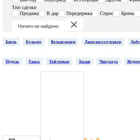
Тип сделки
Продажа
В дар
Передержка
Спрос
Бронь
Ничего не найдено
Бигль
Бульдог
Вельш-корги
Джек-рассел-терьер
Добе
Пудель
Такса
Той-терьер
Хаски
Чихуахуа
Ягдтер