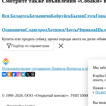
Смотрите также объявления «Собаки» в
Вся Беларусь
Белыничи
Бобруйск
Быхов
Глуск
Горк
Осиповичи
Славгород
Хотимск
Чаусы
Чериков
Шкл
Купить или продать собаку, щенка породы акита на доске объя
Подбор по параметрам
Мы заб
Пользовательское соглашение
Правила
Вопросы и ответы
Конт
Kupika.
опыта, 
Нажав «
с
Полит
© 1999–2026, ООО «Открытый контакт». УНП 100008738. Республ
Вы мож
Настройка cookie