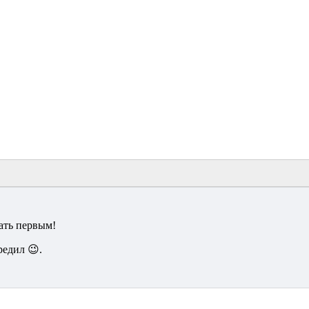
ать первым!
редил 😉.