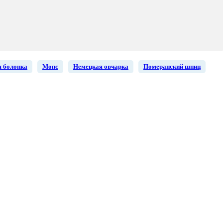
 болонка
Мопс
Немецкая овчарка
Померанский шпиц