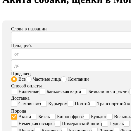
Слова в названии
Цена, руб.
Продавец
Все
Частные лица
Компании
Способ оплаты
Наличные
Банковская карта
Безналичный расчет
Доставка
Самовывоз
Курьером
Почтой
Транспортной к
Порода
Акита
Бигль
Бишон фризе
Бульдог
Вельш-к
Немецкая овчарка
Померанский шпиц
Пудель
Ши-тцу
Ягдтерьер
Без породы
Другая
Фран