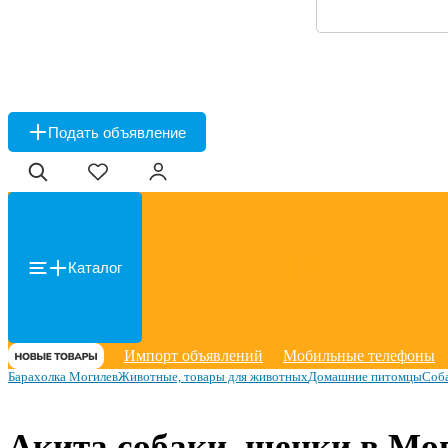
Подать объявление
Каталог
Импорт объявлений
Мобильные телефоны
Барахолка Могилев
Животные, товары для животных
Домашние питомцы
Соб
Акита собаки, щенки в Мо