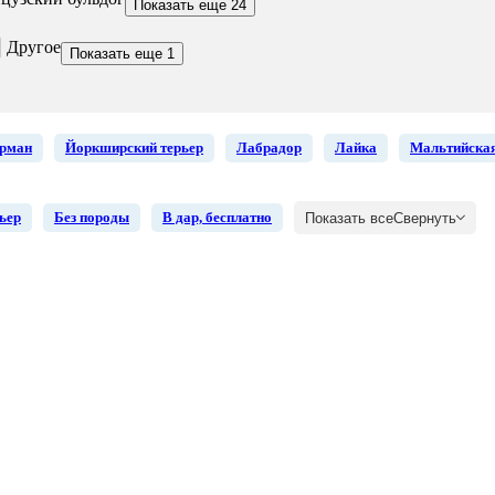
Показать еще 24
Другое
Показать еще 1
рман
Йоркширский терьер
Лабрадор
Лайка
Мальтийская
ьер
Без породы
В дар, бесплатно
Показать все
Свернуть