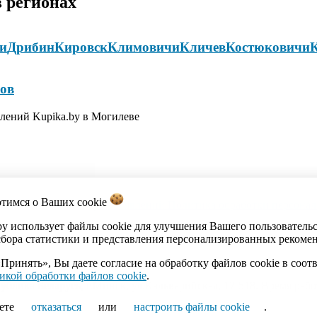
 регионах
и
Дрибин
Кировск
Климовичи
Кличев
Костюковичи
ов
влений Kupika.by в Могилеве
отимся о Ваших
cookie
акты
Каталог
Импорт объявлений
Политика обработки персона
by использует файлы cookie для улучшения Вашего пользователь
сбора статистики и представления персонализированных рекоме
Принять», Вы даете согласие на обработку файлов cookie в соот
икой обработки файлов cookie
.
ика Беларусь, г.Минск, ул.Кальварийская, 17-518. Время работы
ете
отказаться
или
настроить файлы cookie
.