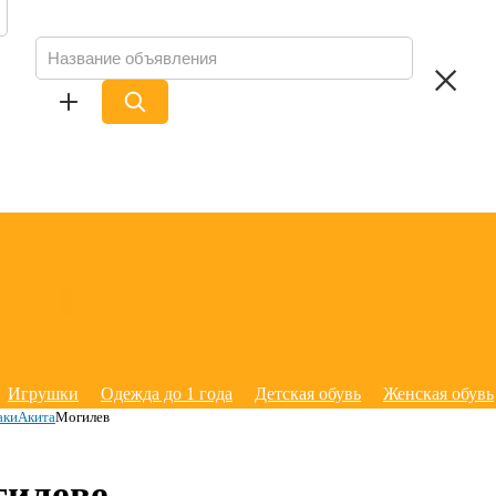
Игрушки
Одежда до 1 года
Детская обувь
Женская обувь
аки
Акита
Могилев
гилеве