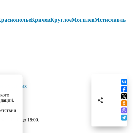
Краснополье
Кричев
Круглое
Могилев
Мстиславль
льных данных
ского
ндаций.
ветствии
 с 09:00 до 18:00.