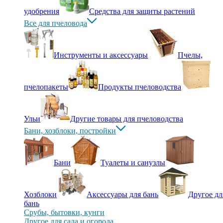
удобрения
Средства для защиты растений
Все для пчеловода
Инструменты и аксессуары
Пчелы,
пчелопакеты
Продукты пчеловодства
Ульи
Другие товары для пчеловодства
Бани, хозблоки, постройки
Бани
Туалеты и санузлы
Хозблоки
Аксессуары для бань
Другое дл
бань
Срубы, бытовки, кунги
Другое для сада и огорода