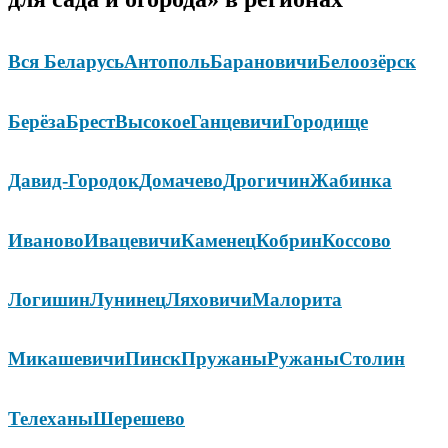
Вся Беларусь
Антополь
Барановичи
Белоозёрск
Берёза
Брест
Высокое
Ганцевичи
Городище
Давид-Городок
Домачево
Дрогичин
Жабинка
Иваново
Ивацевичи
Каменец
Кобрин
Коссово
Логишин
Лунинец
Ляховичи
Малорита
Микашевичи
Пинск
Пружаны
Ружаны
Столин
Телеханы
Шерешево