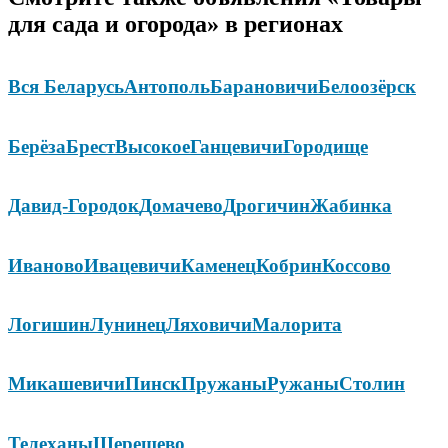
для сада и огорода» в регионах
Вся Беларусь
Антополь
Барановичи
Белоозёрск
Берёза
Брест
Высокое
Ганцевичи
Городище
Давид-Городок
Домачево
Дрогичин
Жабинка
Иваново
Ивацевичи
Каменец
Кобрин
Коссово
Логишин
Лунинец
Ляховичи
Малорита
Микашевичи
Пинск
Пружаны
Ружаны
Столин
Телеханы
Шерешево