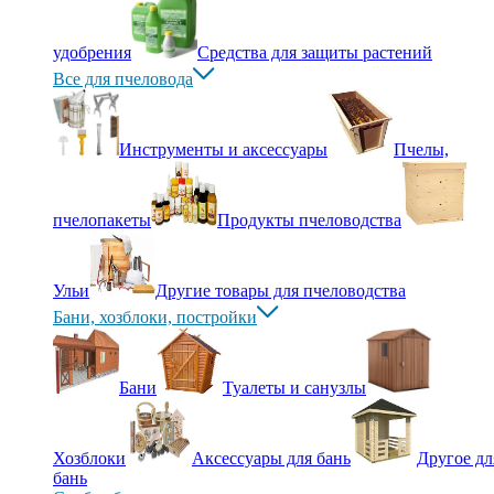
удобрения
Средства для защиты растений
Все для пчеловода
Инструменты и аксессуары
Пчелы,
пчелопакеты
Продукты пчеловодства
Ульи
Другие товары для пчеловодства
Бани, хозблоки, постройки
Бани
Туалеты и санузлы
Хозблоки
Аксессуары для бань
Другое дл
бань