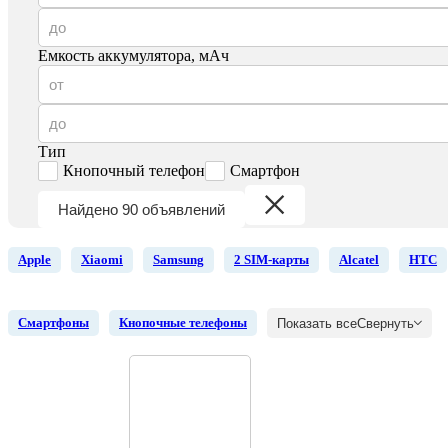
Емкость аккумулятора, мАч
Тип
Кнопочный телефон
Смартфон
Найдено 90 объявлений
Apple
Xiaomi
Samsung
2 SIM-карты
Alcatel
HTC
Смартфоны
Кнопочные телефоны
Показать все
Свернуть