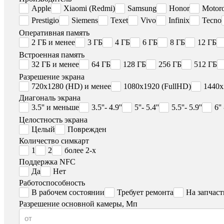
Apple
Xiaomi (Redmi)
Samsung
Honor
Motoro
Prestigio
Siemens
Texet
Vivo
Infinix
Tecno
Оперативная память
2 ГБ и менее
3 ГБ
4 ГБ
6 ГБ
8 ГБ
12 ГБ
Встроенная память
32 ГБ и менее
64 ГБ
128 ГБ
256 ГБ
512 ГБ
Разрешение экрана
720x1280 (HD) и менее
1080x1920 (FullHD)
1440x
Диагональ экрана
3.5'' и меньше
3.5''- 4.9''
5''- 5.4''
5.5''- 5.9''
6''
Целостность экрана
Целый
Поврежден
Количество симкарт
1
2
более 2-х
Поддержка NFC
Да
Нет
Работоспособность
В рабочем состоянии
Требует ремонта
На запчаст
Разрешение основной камеры, Мп