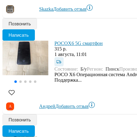
Skazka
Добавить отзыв
Позвонить
Написать
POCOX6 5G смартфон
315 р.
1 августа, 11:01
Состояние:
Б/у
Регион:
Пинск
Произв
POCO X6 Операционная система Androi
Поддержка...
Андрей
Добавить отзыв
А
Позвонить
Написать