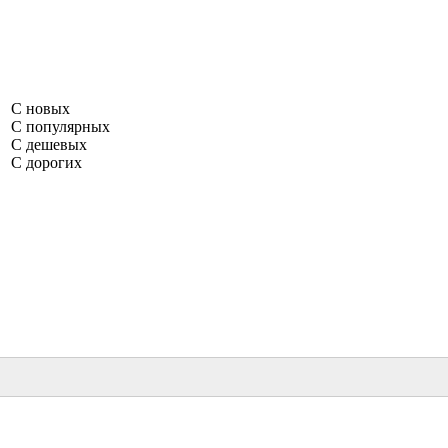
С новых
С популярных
С дешевых
С дорогих