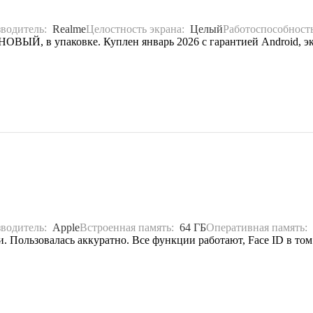
водитель:
Realme
Целостность экрана:
Целый
Работоспособност
ВЫЙ, в упаковке. Куплен январь 2026 с гарантией Android, экран
водитель:
Apple
Встроенная память:
64 ГБ
Оперативная память:
. Пользовалась аккуратно. Все функции работают, Face ID в том