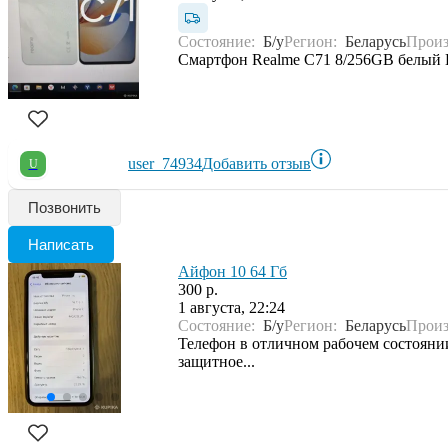
Состояние:
Б/у
Регион:
Беларусь
Произ
Смартфон Realme C71 8/256GB белый НО
user_74934
Добавить отзыв
U
Позвонить
Написать
Айфон 10 64 Гб
300 р.
1 августа, 22:24
Состояние:
Б/у
Регион:
Беларусь
Произ
Телефон в отличном рабочем состоянии
защитное...