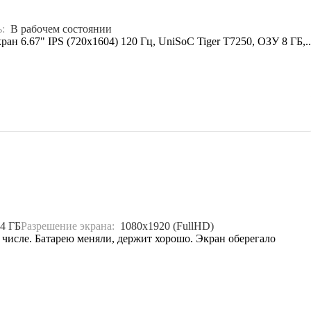
ь:
В рабочем состоянии
 6.67" IPS (720x1604) 120 Гц, UniSoC Tiger T7250, ОЗУ 8 ГБ,..
4 ГБ
Разрешение экрана:
1080x1920 (FullHD)
 числе. Батарею меняли, держит хорошо. Экран оберегало