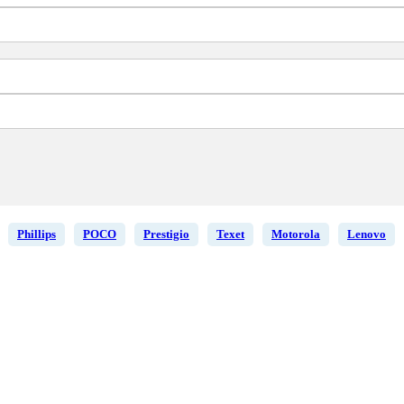
Phillips
POCO
Prestigio
Texet
Motorola
Lenovo