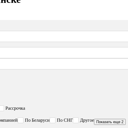
Рассрочка
омпанией
По Беларуси
По СНГ
Другое
Показать еще 2