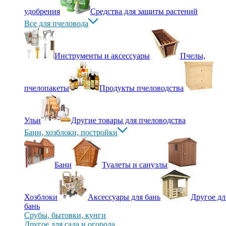
удобрения
Средства для защиты растений
Все для пчеловода
Инструменты и аксессуары
Пчелы,
пчелопакеты
Продукты пчеловодства
Ульи
Другие товары для пчеловодства
Бани, хозблоки, постройки
Бани
Туалеты и санузлы
Хозблоки
Аксессуары для бань
Другое дл
бань
Срубы, бытовки, кунги
Другое для сада и огорода