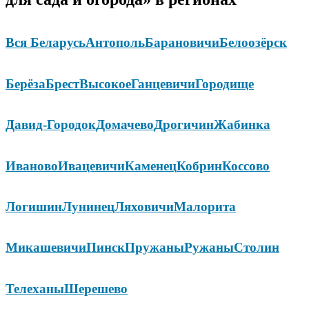
Вся Беларусь
Антополь
Барановичи
Белоозёрск
Берёза
Брест
Высокое
Ганцевичи
Городище
Давид-Городок
Домачево
Дрогичин
Жабинка
Иваново
Ивацевичи
Каменец
Кобрин
Коссово
Логишин
Лунинец
Ляховичи
Малорита
Микашевичи
Пинск
Пружаны
Ружаны
Столин
Телеханы
Шерешево