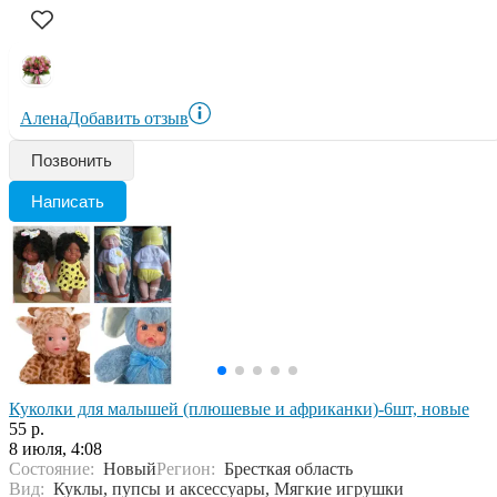
Алена
Добавить отзыв
Позвонить
Написать
Куколки для малышей (плюшевые и африканки)-6шт, новые
55 р.
8 июля, 4:08
Состояние:
Новый
Регион:
Бресткая область
Вид:
Куклы, пупсы и аксессуары, Мягкие игрушки