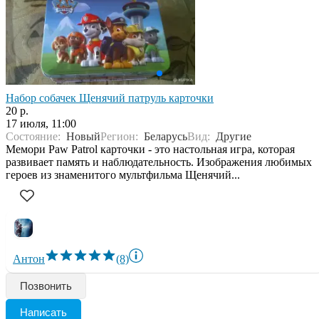
Набор собачек Щенячий патруль карточки
20 р.
17 июля, 11:00
Состояние:
Новый
Регион:
Беларусь
Вид:
Другие
Мемори Paw Patrol карточки - это настольная игра, которая
развивает память и наблюдательность. Изображения любимых
героев из знаменитого мультфильма Щенячий...
Антон
(8)
Позвонить
Написать