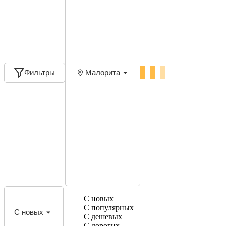
Фильтры
Малорита
С новых
С популярных
С новых
С дешевых
С дорогих