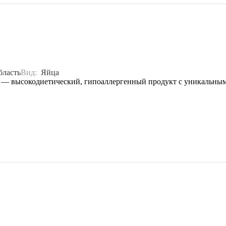
бласть
Вид:
Яйца
 — высокодиетический, гипоаллергенный продукт с уникальным 