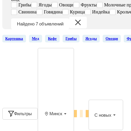
Грибы
Ягоды
Овощи
Фрукты
Молочные п
Свинина
Говядина
Курица
Индейка
Крольч
Найдено 7 объявлений
Картошка
Мед
Кофе
Грибы
Ягоды
Овощи
Ф
Фильтры
Минск
С новых