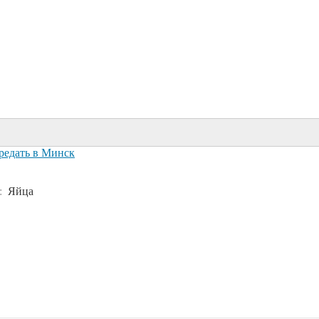
редать в Минск
д:
Яйца