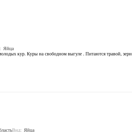
д:
Яйца
олодых кур. Куры на свободном выгуле . Питаются травой, зерно
бласть
Вид:
Яйца