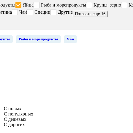
родукты
Яйца
Рыба и морепродукты
Крупы, зерно
К
атина
Чай
Специи
Другие
Показать еще 16
рукты
Рыба и морепродукты
Чай
С новых
С популярных
С дешевых
С дорогих