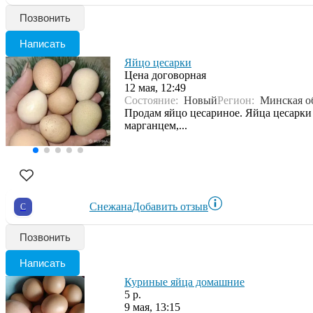
Позвонить
Написать
Яйцо цесарки
Цена договорная
12 мая, 12:49
Состояние:
Новый
Регион:
Минская о
Продам яйцо цесариное. Яйца цесарки
марганцем,...
Снежана
Добавить отзыв
С
Позвонить
Написать
Куриные яйца домашние
5 р.
9 мая, 13:15