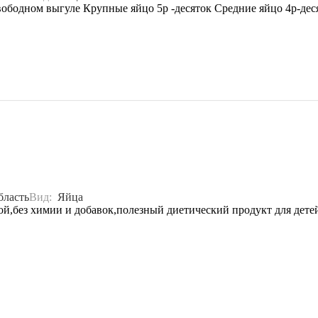
бодном выгуле Крупные яйцо 5р -десяток Средние яйцо 4р-десят
бласть
Вид:
Яйца
ой,без химии и добавок,полезный диетический продукт для дете