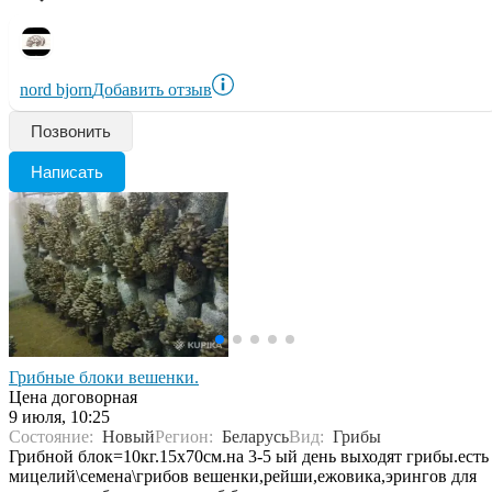
nord bjorn
Добавить отзыв
Позвонить
Написать
Грибные блоки вешенки.
Цена договорная
9 июля, 10:25
Состояние:
Новый
Регион:
Беларусь
Вид:
Грибы
Грибной блок=10кг.15х70см.на 3-5 ый день выходят грибы.есть
мицелий\семена\грибов вешенки,рейши,ежовика,эрингов для