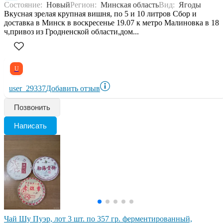
Состояние:
Новый
Регион:
Минская область
Вид:
Ягоды
Вкусная зрелая крупная вишня, по 5 и 10 литров Сбор и
доставка в Минск в воскресенье 19.07 к метро Малиновка в 18
ч,привоз из Гродненской области,дом...
U
user_29337
Добавить отзыв
Позвонить
Написать
Чай Шу Пуэр, лот 3 шт. по 357 гр. ферментированный,