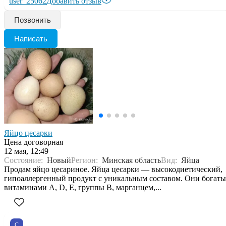
user_25062
Добавить отзыв
Позвонить
Написать
Яйцо цесарки
Цена договорная
12 мая, 12:49
Состояние:
Новый
Регион:
Минская область
Вид:
Яйца
Продам яйцо цесариное. Яйца цесарки — высокодиетический,
гипоаллергенный продукт с уникальным составом. Они богаты
витаминами A, D, E, группы B, марганцем,...
С