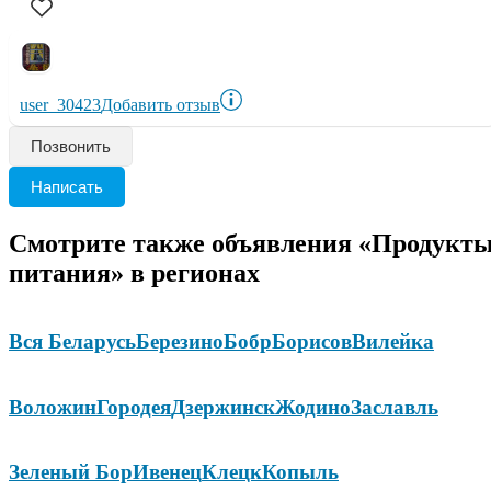
user_30423
Добавить отзыв
Позвонить
Написать
Смотрите также объявления «Продукт
питания» в регионах
Вся Беларусь
Березино
Бобр
Борисов
Вилейка
Воложин
Городея
Дзержинск
Жодино
Заславль
Зеленый Бор
Ивенец
Клецк
Копыль