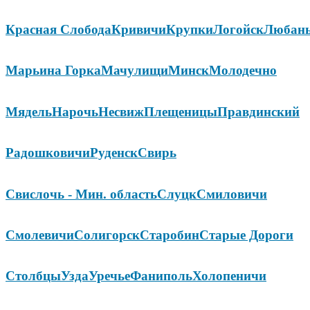
Красная Слобода
Кривичи
Крупки
Логойск
Любан
Марьина Горка
Мачулищи
Минск
Молодечно
Мядель
Нарочь
Несвиж
Плещеницы
Правдинский
Радошковичи
Руденск
Свирь
Свислочь - Мин. область
Слуцк
Смиловичи
Смолевичи
Солигорск
Старобин
Старые Дороги
Столбцы
Узда
Уречье
Фаниполь
Холопеничи