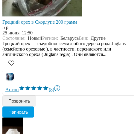
Грецкий орех в Скорлупе 200 грамм
5 р.
25 июня, 12:50
Состояние:
Новый
Регион:
Беларусь
Вид:
Другие
Грецкий орех — съедобное семя любого дерева рода Juglans
(семейство ореховые ), в частности, персидского или
английского ореха ( Juglans regia) . Они являются...
Антон
(8)
Позвонить
Написать