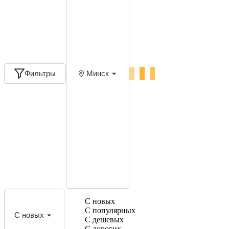
Фильтры
Минск
С новых
С популярных
С новых
С дешевых
С дорогих