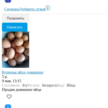
Снежана
Добавить отзыв
Позвонить
Написать
Куриные яйца домашние
5 р.
9 мая, 13:15
Состояние:
Б/у
Регион:
Беларусь
Вид:
Яйца
Продам домашние яйца
В