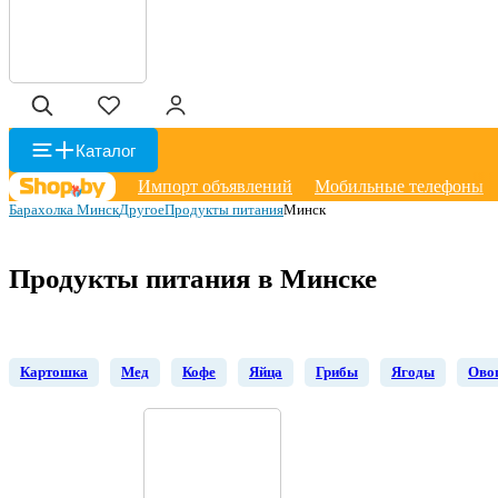
Каталог
Импорт объявлений
Мобильные телефоны
Барахолка Минск
Другое
Продукты питания
Минск
Продукты питания в Минске
Картошка
Мед
Кофе
Яйца
Грибы
Ягоды
Ово