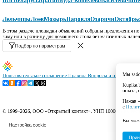
Вся Беларусь
Брагин
Буда-Кошелево
Василевичи
Ве
Лельчицы
Лоев
Мозырь
Наровля
Озаричи
Октябрь
В этом разделе площадки объявлений собраны предложения по 
зиму или в розницу для домашнего стола без магазинных наце
Подбор по параметрам
Мы заб
Пользовательское соглашение
Правила
Вопросы и ответы
Конт
Kupika.
опыта, 
Нажав «
с
Полит
© 1999–2026, ООО «Открытый контакт». УНП 100008738. Республ
Вы мож
Настройка cookie
Прин