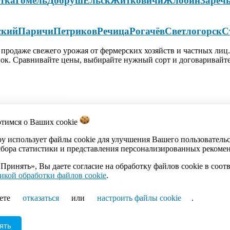
тка
Гомель
Добруш
Ельск
Житковичи
Жлобин
Зареч
ский
Паричи
Петриков
Речица
Рогачёв
Светлогорск
С
продаже свежего урожая от фермерских хозяйств и частных лиц
нок. Сравнивайте цены, выбирайте нужный сорт и договаривайте
отимся о Ваших
cookie
акты
Каталог
Импорт объявлений
Политика обработки персона
by использует файлы cookie для улучшения Вашего пользователь
сбора статистики и представления персонализированных рекоме
Принять», Вы даете согласие на обработку файлов cookie в соот
икой обработки файлов cookie
.
ика Беларусь, г.Минск, ул.Кальварийская, 17-518. Время работы
ете
отказаться
или
настроить файлы cookie
.
ять