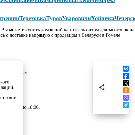
ье
Калинковичи
Комарин
Копаткевичи
Корма
трешин
Тереховка
Туров
Уваровичи
Хойники
Чечерс
. Вы можете купить домашний картофель оптом для заготовок на
сь о доставке напрямую с продавцом в Беларуси в Гомеле
льных данных
ского
ндаций.
ветствии
 с 09:00 до 18:00.