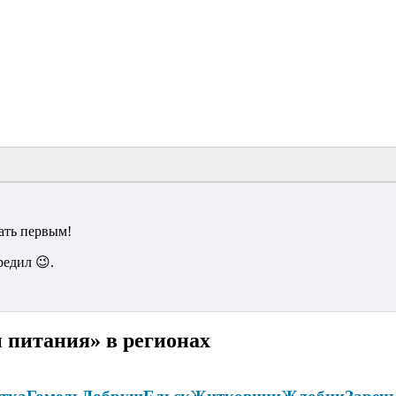
ать первым!
редил 😉.
 питания» в регионах