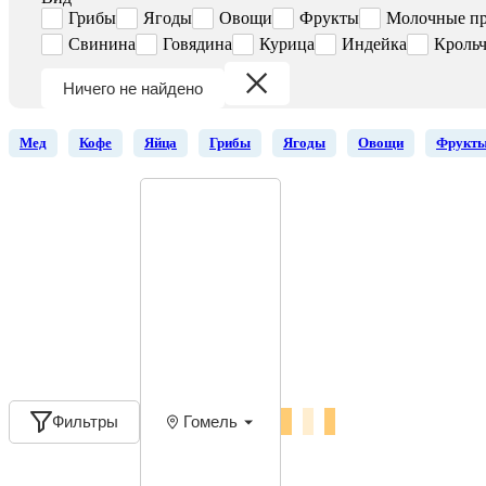
Грибы
Ягоды
Овощи
Фрукты
Молочные п
Свинина
Говядина
Курица
Индейка
Крольч
Ничего не найдено
Мед
Кофе
Яйца
Грибы
Ягоды
Овощи
Фрукт
Фильтры
Гомель