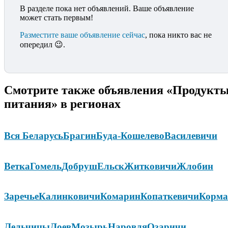
В разделе пока нет объявлений. Ваше объявление
может стать первым!
Разместите ваше объявление сейчас
, пока никто вас не
опередил 😉.
Смотрите также объявления «Продукт
питания» в регионах
Вся Беларусь
Брагин
Буда-Кошелево
Василевичи
Ветка
Гомель
Добруш
Ельск
Житковичи
Жлобин
Заречье
Калинковичи
Комарин
Копаткевичи
Корма
Лельчицы
Лоев
Мозырь
Наровля
Озаричи