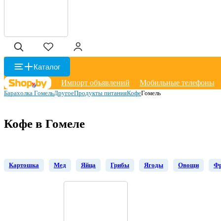
Каталог
Импорт объявлений
Мобильные телефоны
Барахолка Гомель
Другое
Продукты питания
Кофе
Гомель
Кофе в Гомеле
Картошка
Мед
Яйца
Грибы
Ягоды
Овощи
Ф