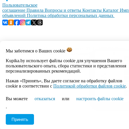
Пользовательское
соглашение
Правила
Вопросы и ответы
Контакты
Каталог
Имп
объявлений
Политика обработки персональных данных
© 1999–2026, ООО «Открытый контакт». УНП 100008738.
Мы заботимся о Ваших
cookie
Республика Беларусь, г.Минск, ул.Кальварийская, 17-518.
Время работы с 09:00 до 18:00.
Kupika.by использует файлы cookie для улучшения Вашего
пользовательского опыта, сбора статистики и представления
персонализированных рекомендаций.
Настройка cookie
Нажав «Принять», Вы даете согласие на обработку файлов
cookie в соответствии с
Политикой обработки файлов cookie
.
Вы можете
отказаться
или
настроить файлы cookie
.
Принять