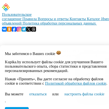
Пользовательское
соглашение
Правила
Вопросы и ответы
Контакты
Каталог
Имп
объявлений
Политика обработки персональных данных
© 1999–2026, ООО «Открытый контакт». УНП 100008738.
Мы заботимся о Ваших
cookie
Республика Беларусь, г.Минск, ул.Кальварийская, 17-518.
Время работы с 09:00 до 18:00.
Kupika.by использует файлы cookie для улучшения Вашего
пользовательского опыта, сбора статистики и представления
Настройка cookie
персонализированных рекомендаций.
Нажав «Принять», Вы даете согласие на обработку файлов
cookie в соответствии с
Политикой обработки файлов cookie
.
Вы можете
отказаться
или
настроить файлы cookie
.