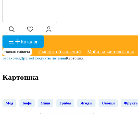
Каталог
Импорт объявлений
Мобильные телефоны
Барахолка
Другое
Продукты питания
Картошка
Картошка
Мед
Кофе
Яйца
Грибы
Ягоды
Овощи
Фрукт