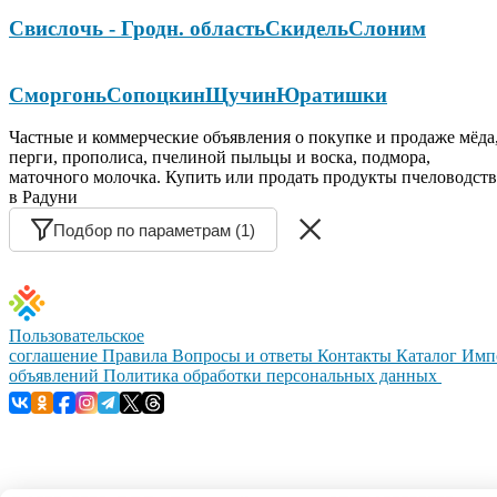
Свислочь - Гродн. область
Скидель
Слоним
Сморгонь
Сопоцкин
Щучин
Юратишки
Частные и коммерческие объявления о покупке и продаже мёда
перги, прополиса, пчелиной пыльцы и воска, подмора,
маточного молочка. Купить или продать продукты пчеловодств
в Радуни
Подбор по параметрам (1)
Пользовательское
соглашение
Правила
Вопросы и ответы
Контакты
Каталог
Имп
объявлений
Политика обработки персональных данных