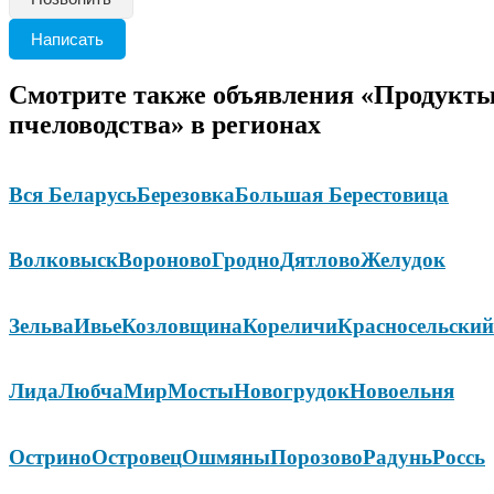
Написать
Смотрите также объявления «Продукт
пчеловодства» в регионах
Вся Беларусь
Березовка
Большая Берестовица
Волковыск
Вороново
Гродно
Дятлово
Желудок
Зельва
Ивье
Козловщина
Кореличи
Красносельский
Лида
Любча
Мир
Мосты
Новогрудок
Новоельня
Острино
Островец
Ошмяны
Порозово
Радунь
Россь