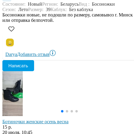
Состояние:
Новый
Регион:
Беларусь
Вид :
Босоножки
Сезон:
Лето
Размер:
39
Каблук:
Без каблука
Босоножки новые, не подошли по размеру, самовывоз г. Минск
или отправка белпочтой.
D
Darya
Добавить отзыв
Написать
Ботиночки женские осень весна
15 р.
20 июля, 10:45