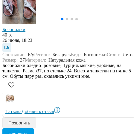
Босоножки
40 р.
26 июля, 18:23
Состояние:
Б/у
Регион:
Беларусь
Вид :
Босоножки
Сезон:
Лето
Размер:
37
Материал:
Натуральная кожа
Босоножки бледно- розовые, Турция, мягкие, удобные, на
танкетке. Размер37, по стельке 24. Высота танкетки на пятке 5
см. Обуты пару раз, оказались узкими мне.
Татьяна
Добавить отзыв
Позвонить
Написать