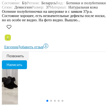
Состояние:
Б/у
Регион:
Беларусь
Вид :
Ботинки и полуботинки
Сезон:
Демисезон
Размер:
37
Материал:
Натуральная кожа
Осенние полуботиночки на шнуровке и с замком 37р-а.
Состояние хорошее, есть незначительные дефекты после носки,
но их особо не видно. На фото видно. Вышлю...
Е
Евгения
Добавить отзыв
Позвонить
Написать