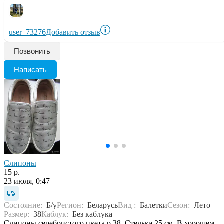
user_73276
Добавить отзыв
Позвонить
Написать
Слипоны
15 р.
23 июля, 0:47
Состояние:
Б/у
Регион:
Беларусь
Вид :
Балетки
Сезон:
Лето
Размер:
38
Каблук:
Без каблука
Слипоны серебристого цвета р.38. Стелька 25 см. В хорошем