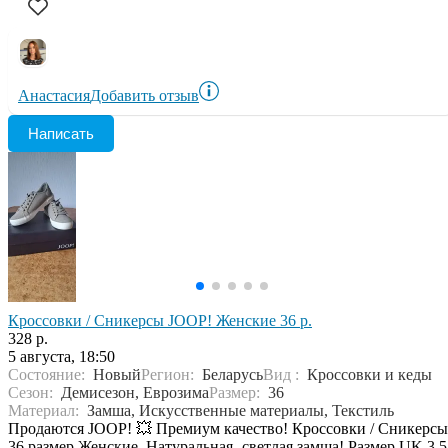
Анастасия
Добавить отзыв
Написать
Кроссовки / Сникерсы JOOP! Женские 36 р.
328 р.
5 августа, 18:50
Состояние:
Новый
Регион:
Беларусь
Вид :
Кроссовки и кеды
Сезон:
Демисезон, Еврозима
Размер:
36
Материал:
Замша, Искусственные материалы, Текстиль
Продаются JOOP! 💥 Премиум качество! Кроссовки / Сникерсы
36 размер Женские. Натуральная- светлая замша! Размер UK 3.5