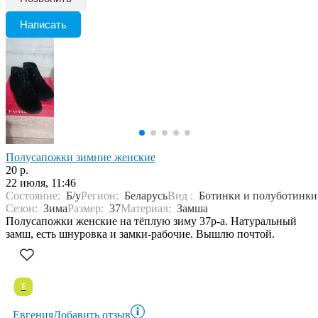
Написать
Полусапожки зимние женские
20 р.
22 июля, 11:46
Состояние:
Б/у
Регион:
Беларусь
Вид :
Ботинки и полуботинки
Сезон:
Зима
Размер:
37
Материал:
Замша
Полусапожки женские на тёплую зиму 37р-а. Натуральный
замш, есть шнуровка и замки-рабочие. Вышлю почтой.
Е
Евгения
Добавить отзыв