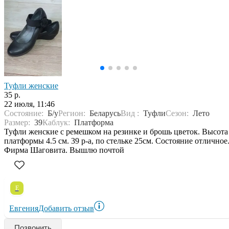
Туфли женские
35 р.
22 июля, 11:46
Состояние:
Б/у
Регион:
Беларусь
Вид :
Туфли
Сезон:
Лето
Размер:
39
Каблук:
Платформа
Туфли женские с ремешком на резинке и брошь цветок. Высота
платформы 4.5 см. 39 р-а, по стельке 25см. Состояние отличное
Фирма Шаговита. Вышлю почтой
Е
Евгения
Добавить отзыв
Позвонить