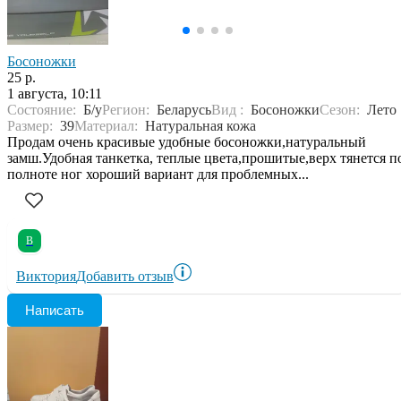
Босоножки
25 р.
1 августа, 10:11
Состояние:
Б/у
Регион:
Беларусь
Вид :
Босоножки
Сезон:
Лето
Размер:
39
Материал:
Натуральная кожа
Продам очень красивые удобные босоножки,натуральный
замш.Удобная танкетка, теплые цвета,прошитые,верх тянется п
полноте ног хороший вариант для проблемных...
В
Виктория
Добавить отзыв
Написать