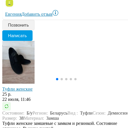
Е
Евгения
Добавить отзыв
Позвонить
Написать
Туфли женские
25 р.
22 июля, 11:46
Состояние:
Б/у
Регион:
Беларусь
Вид :
Туфли
Сезон:
Демисезо
Размер:
38
Материал:
Замша
Туфли женские замшевые с замком и резинкой. Состояние