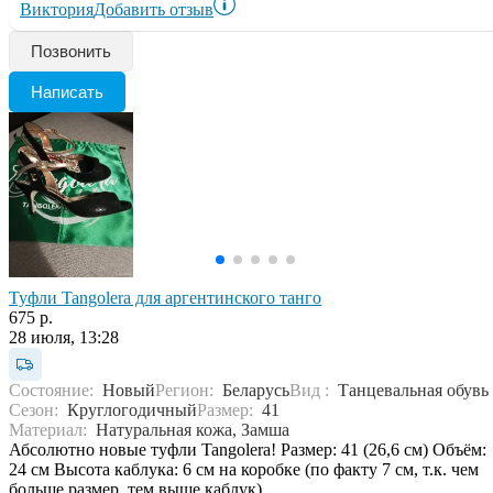
Виктория
Добавить отзыв
Позвонить
Написать
Туфли Tangolera для аргентинского танго
675 р.
28 июля, 13:28
Состояние:
Новый
Регион:
Беларусь
Вид :
Танцевальная обувь
Сезон:
Круглогодичный
Размер:
41
Материал:
Натуральная кожа, Замша
Абсолютно новые туфли Tangolera! Размер: 41 (26,6 см) Объём:
24 см Высота каблука: 6 см на коробке (по факту 7 см, т.к. чем
больше размер, тем выше каблук)...