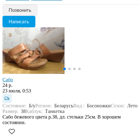
Позвонить
Написать
Сабо
24 р.
23 июля, 0:53
Состояние:
Б/у
Регион:
Беларусь
Вид :
Босоножки
Сезон:
Лето
Размер:
38
Каблук:
Танкетка
Сабо бежевого цвета р.38, дл. стельки 25см. В хорошем
состоянии.