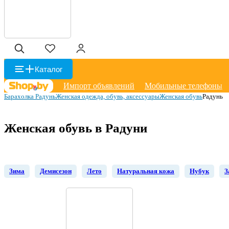
Каталог
Импорт объявлений
Мобильные телефоны
Барахолка Радунь
Женская одежда, обувь, аксессуары
Женская обувь
Радунь
Женская обувь в Радуни
Зима
Демисезон
Лето
Натуральная кожа
Нубук
З