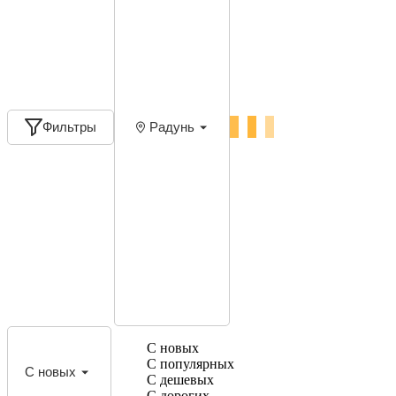
Фильтры
Радунь
С новых
С популярных
С новых
С дешевых
С дорогих