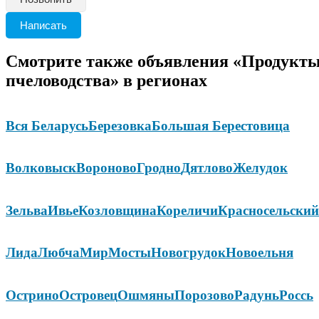
Написать
Смотрите также объявления «Продукт
пчеловодства» в регионах
Вся Беларусь
Березовка
Большая Берестовица
Волковыск
Вороново
Гродно
Дятлово
Желудок
Зельва
Ивье
Козловщина
Кореличи
Красносельский
Лида
Любча
Мир
Мосты
Новогрудок
Новоельня
Острино
Островец
Ошмяны
Порозово
Радунь
Россь