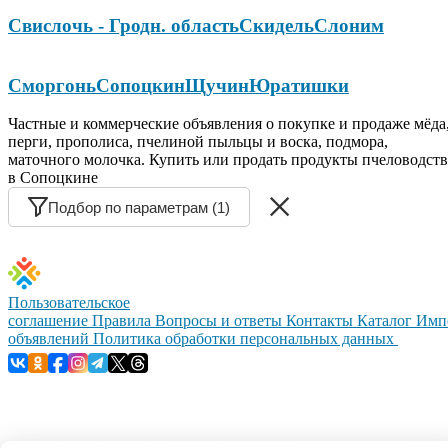
Свислочь - Гродн. область
Скидель
Слоним
Сморгонь
Сопоцкин
Щучин
Юратишки
Частные и коммерческие объявления о покупке и продаже мёда
перги, прополиса, пчелиной пыльцы и воска, подмора,
маточного молочка. Купить или продать продукты пчеловодств
в Сопоцкине
Подбор по параметрам (1)
Пользовательское
соглашение
Правила
Вопросы и ответы
Контакты
Каталог
Имп
объявлений
Политика обработки персональных данных