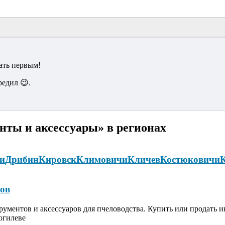
ать первым!
редил 😉.
нты и аксессуары» в регионах
и
Дрибин
Кировск
Климовичи
Кличев
Костюковичи
ов
ументов и аксессуаров для пчеловодства. Купить или продать ин
огилеве