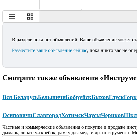
В разделе пока нет объявлений. Ваше объявление может ст
Разместите ваше объявление сейчас
, пока никто вас не опе
Смотрите также объявления «Инструме
Вся Беларусь
Белыничи
Бобруйск
Быхов
Глуск
Горк
Осиповичи
Славгород
Хотимск
Чаусы
Чериков
Шкл
Частные и коммерческие объявления о покупке и продаже инстр
дымарь, лопатку-скребок, рамку для меда и др. инструмент в М