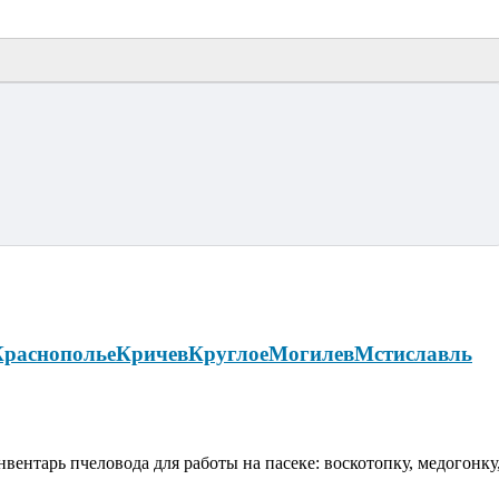
Краснополье
Кричев
Круглое
Могилев
Мстиславль
вентарь пчеловода для работы на пасеке: воскотопку, медогонку