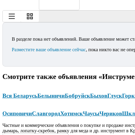
В разделе пока нет объявлений. Ваше объявление может ст
Разместите ваше объявление сейчас
, пока никто вас не опе
Смотрите также объявления «Инструме
Вся Беларусь
Белыничи
Бобруйск
Быхов
Глуск
Горк
Осиповичи
Славгород
Хотимск
Чаусы
Чериков
Шкл
Частные и коммерческие объявления о покупке и продаже инстр
дымарь, лопатку-скребок, рамку для меда и др. инструмент в К