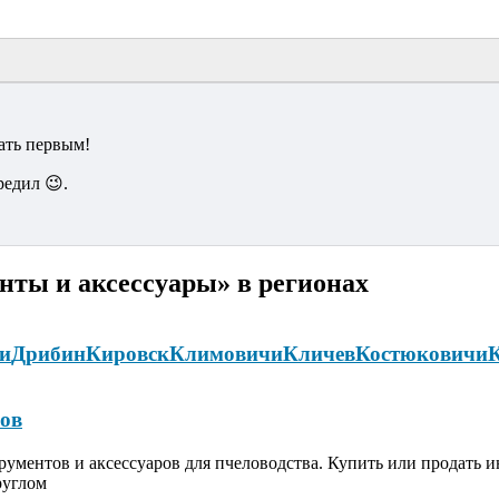
ать первым!
редил 😉.
нты и аксессуары» в регионах
и
Дрибин
Кировск
Климовичи
Кличев
Костюковичи
ов
ументов и аксессуаров для пчеловодства. Купить или продать ин
руглом