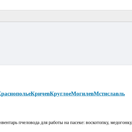
Краснополье
Кричев
Круглое
Могилев
Мстиславль
вентарь пчеловода для работы на пасеке: воскотопку, медогонку