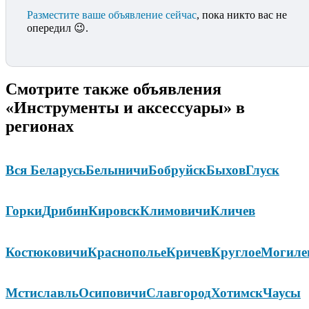
Разместите ваше объявление сейчас
, пока никто вас не
опередил 😉.
Смотрите также объявления
«Инструменты и аксессуары» в
регионах
Вся Беларусь
Белыничи
Бобруйск
Быхов
Глуск
Горки
Дрибин
Кировск
Климовичи
Кличев
Костюковичи
Краснополье
Кричев
Круглое
Могиле
Мстиславль
Осиповичи
Славгород
Хотимск
Чаусы