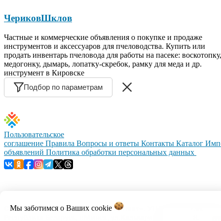
Чериков
Шклов
Частные и коммерческие объявления о покупке и продаже
инструментов и аксессуаров для пчеловодства. Купить или
продать инвентарь пчеловода для работы на пасеке: воскотопку
медогонку, дымарь, лопатку-скребок, рамку для меда и др.
инструмент в Кировске
Подбор по параметрам
Пользовательское
соглашение
Правила
Вопросы и ответы
Контакты
Каталог
Имп
объявлений
Политика обработки персональных данных
Мы заботимся о Ваших
cookie
© 1999–2026, ООО «Открытый контакт». УНП 100008738.
Республика Беларусь, г.Минск, ул.Кальварийская, 17-518.