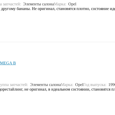
а запчастей:
Элементы салона
Марка:
Opel
о другому бананы. Не оригинал, становятся плотно, состояние ид
 OMEGA B
руппа запчастей:
Элементы салона
Марка:
Opel
Год выпуска:
199
дорестайлинг, не оригинал, в идеальном состоянии, становятся 