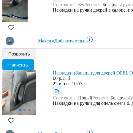
Состояние:
Б/у
Регион:
Беларусь
Групп
Накладки на ручки дверей в салоне, п
Максим
Добавить отзыв
М
Позвонить
Написать
Накладки (бананы) для дверей OPEL
60 р.
21 $
25 июля, 10:53
Состояние:
Новый
Регион:
Беларусь
Г
Накладки на ручки для опель омега б, 