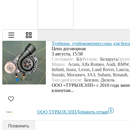
Турбины, турбокомпррессоры для бенз
Цена договорная
3 августа, 15:58
Состояние:
Б/у
Регион:
Беларусь
Групп
Марка:
Acura, Alfa Romeo, Audi, BMW, C
Infiniti, Isuzu, Lexus, Land Rover, Lanc
Suzuki, Москвич, ЗАЗ, Subaru, Renault, 
Тип двигателя:
Бензин, Дизель
ООО «ТУРБОХЭЛП» с 2010 года занимае
клиентам...
ООО ТУРБОХЭЛП
Добавить отзыв
Позвонить