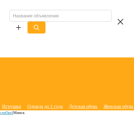
Игрушки
Одежда до 1 года
Детская обувь
Женская обувь
сти
Opel
Минск