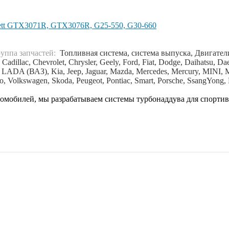
tt GTX3071R, GTX3076R, G25-550, G30-660
руппа запчастей:
Топливная система, система выпуска, Двигатели
adillac, Chevrolet, Chrysler, Geely, Ford, Fiat, Dodge, Daihatsu, 
ia, LADA (ВАЗ), Kia, Jeep, Jaguar, Mazda, Mercedes, Mercury, MINI, 
, Volkswagen, Skoda, Peugeot, Pontiac, Smart, Porsche, SsangYong, 
омобилей, мы разрабатываем системы турбонаддува для спорти