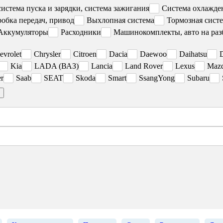
система пуска и зарядки, система зажигания
Система охлажден
робка передач, привод
Выхлопная система
Тормозная сист
Аккумуляторы
Расходники
Машинокомплекты, авто на раз
evrolet
Chrysler
Citroen
Dacia
Daewoo
Daihatsu
Kia
LADA (ВАЗ)
Lancia
Land Rover
Lexus
Maz
r
Saab
SEAT
Skoda
Smart
SsangYong
Subaru