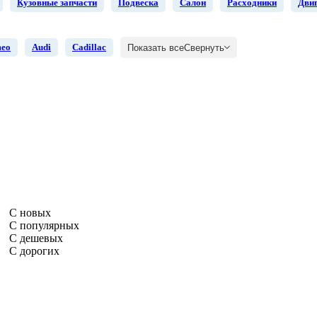
Кузовные запчасти
Подвеска
Салон
Расходники
Дви
meo
Audi
Cadillac
Показать все
Свернуть
С новых
С популярных
С дешевых
С дорогих