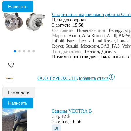
Написать
Спортивные шариковые турбины Garre
Цена договорная
3 августа, 15:58
Состояние:
Новый
Регион:
Беларусь
Г
Марка:
Acura, Alfa Romeo, Audi, BMW, C
Infiniti, Isuzu, Lexus, Land Rover, Lanc
Rover, Suzuki, Москвич, ЗАЗ, ГАЗ, Volvo
Тип двигателя:
Бензин, Дизель
Помимо проектов для гражданских авт
ООО ТУРБОХЭЛП
Добавить отзыв
Позвонить
Написать
Бананы VECTRA B
35 р.
12 $
25 июля, 10:56