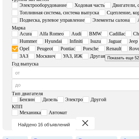
Электрооборудование
Ходовая часть
Двигатели, 
Топливная система, система выпуска
Сцепление, ко
Подвеска, рулевое управление
Элементы салона
Марка
Acura
Alfa Romeo
Audi
BMW
Cadillac
Ch
Hummer
Hyundai
Infiniti
Isuzu
Jaguar
Jeep
Opel
Peugeot
Pontiac
Porsche
Renault
Rove
ЗАЗ
Москвич
УАЗ, ИЖ
Другая
Показать еще 52
Год выпуска
Тип двигателя
Бензин
Дизель
Электро
Другой
КПП
Механика
Автомат
Найдено 16 объявлений