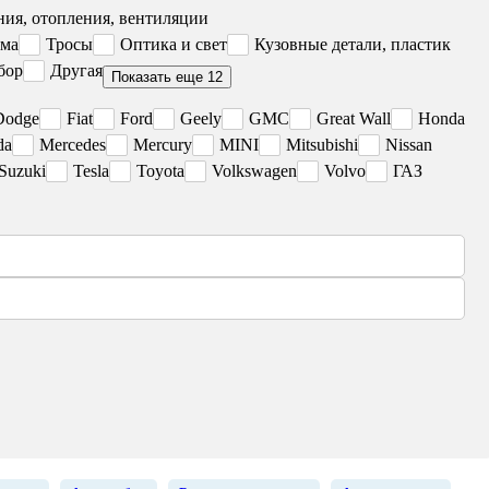
ия, отопления, вентиляции
ема
Тросы
Оптика и свет
Кузовные детали, пластик
бор
Другая
Показать еще 12
Dodge
Fiat
Ford
Geely
GMC
Great Wall
Honda
da
Mercedes
Mercury
MINI
Mitsubishi
Nissan
Suzuki
Tesla
Toyota
Volkswagen
Volvo
ГАЗ