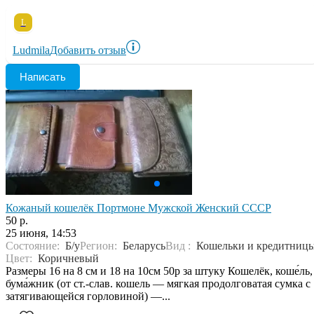
L
Ludmila
Добавить отзыв
Написать
Кожаный кошелёк Портмоне Мужской Женский СССР
50 р.
25 июня, 14:53
Состояние:
Б/у
Регион:
Беларусь
Вид :
Кошельки и кредитниц
Цвет:
Коричневый
Размеры 16 на 8 см и 18 на 10см 50р за штуку Кошелёк, коше́ль,
бума́жник (от ст.-слав. кошель — мягкая продолговатая сумка с
затягивающейся горловиной) —...