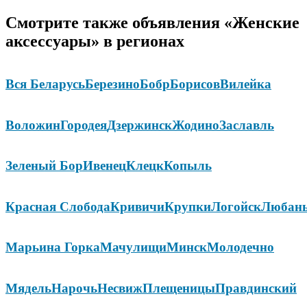
Смотрите также объявления «Женские
аксессуары» в регионах
Вся Беларусь
Березино
Бобр
Борисов
Вилейка
Воложин
Городея
Дзержинск
Жодино
Заславль
Зеленый Бор
Ивенец
Клецк
Копыль
Красная Слобода
Кривичи
Крупки
Логойск
Любан
Марьина Горка
Мачулищи
Минск
Молодечно
Мядель
Нарочь
Несвиж
Плещеницы
Правдинский