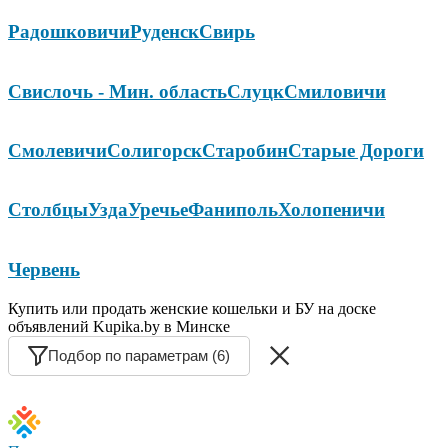
Радошковичи
Руденск
Свирь
Свислочь - Мин. область
Слуцк
Смиловичи
Смолевичи
Солигорск
Старобин
Старые Дороги
Столбцы
Узда
Уречье
Фаниполь
Холопеничи
Червень
Купить или продать женские кошельки и БУ на доске
объявлений Kupika.by в Минске
Подбор по параметрам (6)