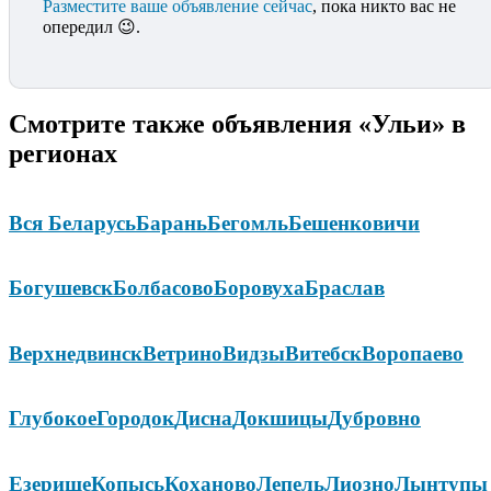
Разместите ваше объявление сейчас
, пока никто вас не
опередил 😉.
Смотрите также объявления «Ульи» в
регионах
Вся Беларусь
Барань
Бегомль
Бешенковичи
Богушевск
Болбасово
Боровуха
Браслав
Верхнедвинск
Ветрино
Видзы
Витебск
Воропаево
Глубокое
Городок
Дисна
Докшицы
Дубровно
Езерище
Копысь
Коханово
Лепель
Лиозно
Лынтупы