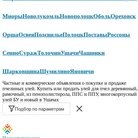
Миоры
Новолукомль
Новополоцк
Оболь
Ореховск
Орша
Освея
Подсвилье
Полоцк
Поставы
Россоны
Сенно
Сураж
Толочин
Ушачи
Чашники
Шарковщина
Шумилино
Яновичи
Частные и коммерческие объявления о покупке и продаже
пчелиных улей. Купить или продать улей для пчел деревянный,
рамочный, из пенополистирола, ППС и ППУ, многокорпусный
улей БУ и новый в Ушачах
Подбор по параметрам