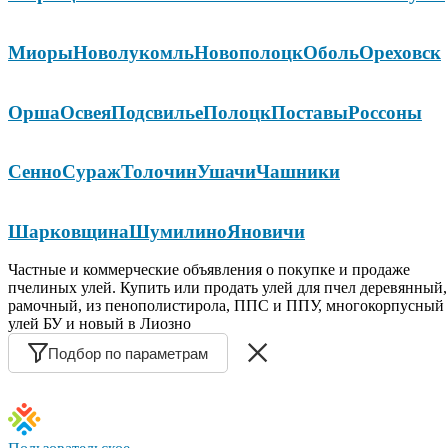
Миоры
Новолукомль
Новополоцк
Оболь
Ореховск
Орша
Освея
Подсвилье
Полоцк
Поставы
Россоны
Сенно
Сураж
Толочин
Ушачи
Чашники
Шарковщина
Шумилино
Яновичи
Частные и коммерческие объявления о покупке и продаже
пчелиных улей. Купить или продать улей для пчел деревянный,
рамочный, из пенополистирола, ППС и ППУ, многокорпусный
улей БУ и новый в Лиозно
Подбор по параметрам