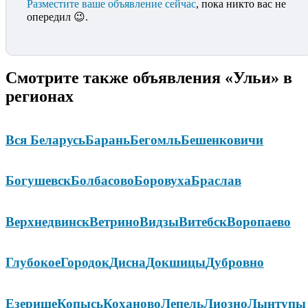
Разместите ваше объявление сейчас
, пока никто вас не
опередил 😉.
Смотрите также объявления «Ульи» в
регионах
Вся Беларусь
Барань
Бегомль
Бешенковичи
Богушевск
Болбасово
Боровуха
Браслав
Верхнедвинск
Ветрино
Видзы
Витебск
Воропаево
Глубокое
Городок
Дисна
Докшицы
Дубровно
Езерище
Копысь
Коханово
Лепель
Лиозно
Лынтупы