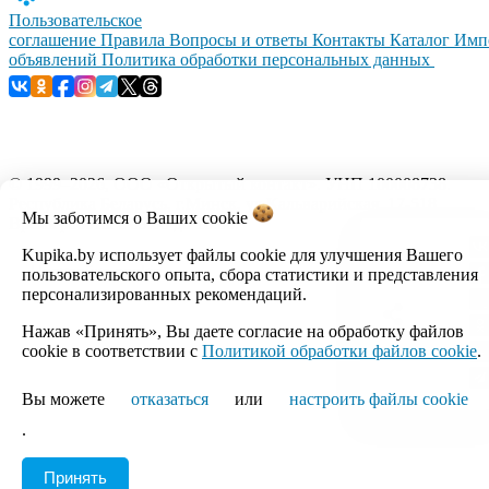
Пользовательское
соглашение
Правила
Вопросы и ответы
Контакты
Каталог
Имп
объявлений
Политика обработки персональных данных
© 1999–2026, ООО «Открытый контакт». УНП 100008738.
Республика Беларусь, г.Минск, ул.Кальварийская, 17-518.
Мы заботимся о Ваших
cookie
Время работы с 09:00 до 18:00.
Kupika.by использует файлы cookie для улучшения Вашего
Настройка cookie
пользовательского опыта, сбора статистики и представления
персонализированных рекомендаций.
Нажав «Принять», Вы даете согласие на обработку файлов
cookie в соответствии с
Политикой обработки файлов cookie
.
Вы можете
отказаться
или
настроить файлы cookie
.
Принять