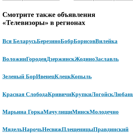
Смотрите также объявления
«Телевизоры» в регионах
Вся Беларусь
Березино
Бобр
Борисов
Вилейка
Воложин
Городея
Дзержинск
Жодино
Заславль
Зеленый Бор
Ивенец
Клецк
Копыль
Красная Слобода
Кривичи
Крупки
Логойск
Любан
Марьина Горка
Мачулищи
Минск
Молодечно
Мядель
Нарочь
Несвиж
Плещеницы
Правдинский