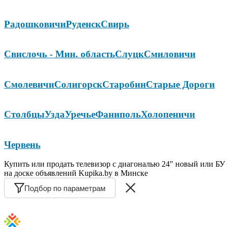
Радошковичи
Руденск
Свирь
Свислочь - Мин. область
Слуцк
Смиловичи
Смолевичи
Солигорск
Старобин
Старые Дороги
Столбцы
Узда
Уречье
Фаниполь
Холопеничи
Червень
Купить или продать телевизор с диагональю 24" новый или БУ
на доске объявлений Kupika.by в Минске
Подбор по параметрам