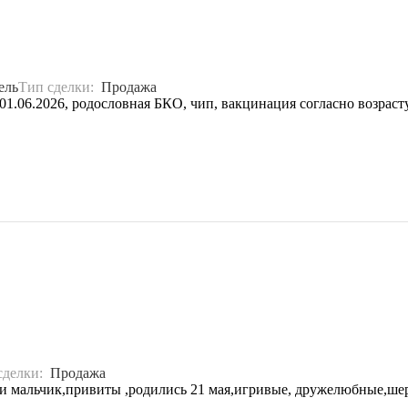
ель
Тип сделки:
Продажа
 01.06.2026, родословная БКО, чип, вакцинация согласно возрасту
сделки:
Продажа
 и мальчик,привиты ,родились 21 мая,игривые, дружелюбные,ше