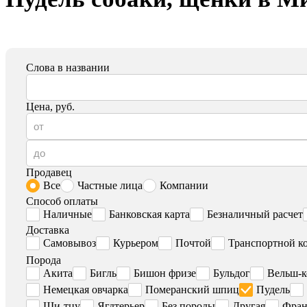
Слова в названии
Цена, руб.
Продавец
Все
Частные лица
Компании
Способ оплаты
Наличные
Банковская карта
Безналичный расчет
Доставка
Самовывоз
Курьером
Почтой
Транспортной к
Порода
Акита
Бигль
Бишон фризе
Бульдог
Вельш-к
Немецкая овчарка
Померанский шпиц
Пудель
Ши-тцу
Ягдтерьер
Без породы
Другая
Фран