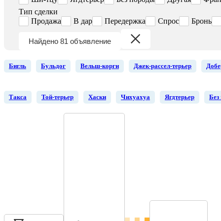
Тип сделки
Продажа
В дар
Передержка
Спрос
Бронь
Найдено 81 объявление
Бигль
Бульдог
Вельш-корги
Джек-рассел-терьер
Добе
Такса
Той-терьер
Хаски
Чихуахуа
Ягдтерьер
Без