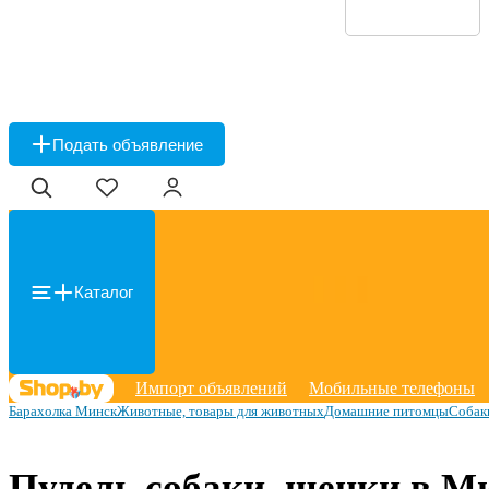
Подать объявление
Каталог
Импорт объявлений
Мобильные телефоны
Барахолка Минск
Животные, товары для животных
Домашние питомцы
Собак
Пудель собаки, щенки в М