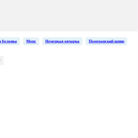
 болонка
Мопс
Немецкая овчарка
Померанский шпиц