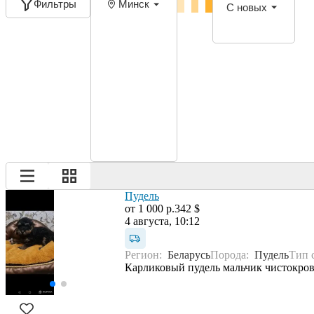
Фильтры
Минск
С новых
Пудель
от 1 000 р.
342 $
4 августа, 10:12
Регион:
Беларусь
Порода:
Пудель
Тип 
Карликовый пудель мальчик чистокровн