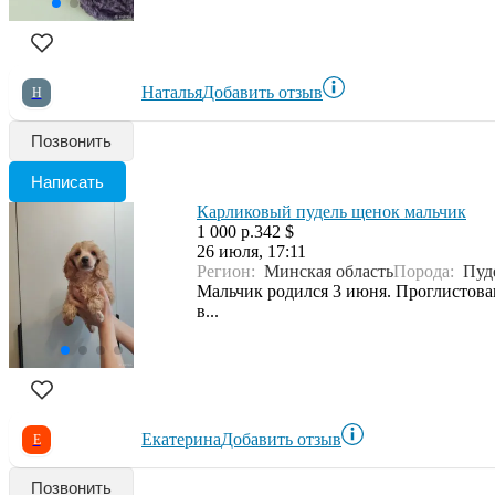
Наталья
Добавить отзыв
Н
Позвонить
Написать
Карликовый пудель щенок мальчик
1 000 р.
342 $
26 июля, 17:11
Регион:
Минская область
Порода:
Пуд
Мальчик родился 3 июня. Проглистован
в...
Екатерина
Добавить отзыв
Е
Позвонить