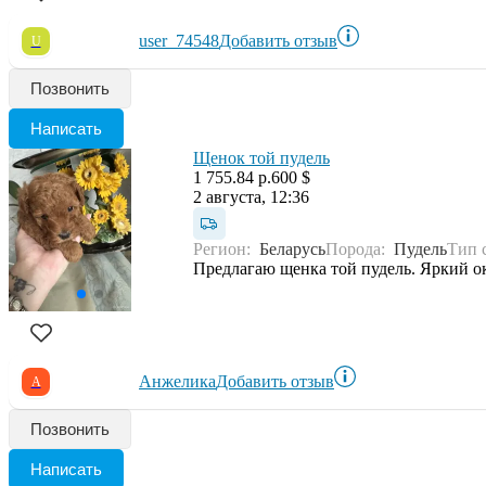
user_74548
Добавить отзыв
U
Позвонить
Написать
Щенок той пудель
1 755.84 р.
600 $
2 августа, 12:36
Регион:
Беларусь
Порода:
Пудель
Тип 
Предлагаю щенка той пудель. Яркий ок
Анжелика
Добавить отзыв
А
Позвонить
Написать