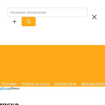
Игрушки
Одежда до 1 года
Детская обувь
Женская обувь
и
Пудель
Минск
инске