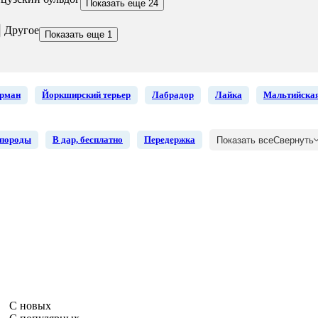
Показать еще 24
Другое
Показать еще 1
рман
Йоркширский терьер
Лабрадор
Лайка
Мальтийская
 породы
В дар, бесплатно
Передержка
Показать все
Свернуть
С новых