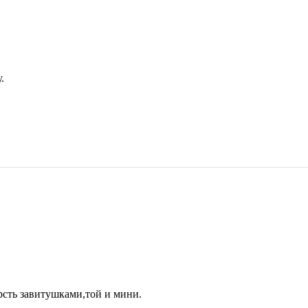
.
рсть завитушками,той и мини.