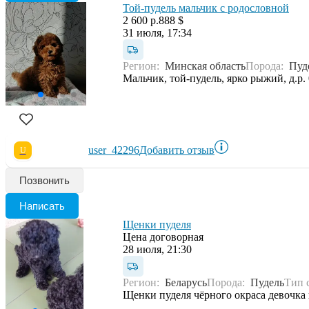
Той-пудель мальчик с родословной
2 600 р.
888 $
31 июля, 17:34
Регион:
Минская область
Порода:
Пуд
Мальчик, той-пудель, ярко рыжий, д.р.
user_42296
Добавить отзыв
U
Позвонить
Написать
Щенки пуделя
Цена договорная
28 июля, 21:30
Регион:
Беларусь
Порода:
Пудель
Тип 
Щенки пуделя чёрного окраса девочка