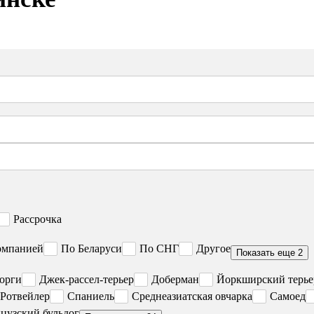
Рассрочка
омпанией
По Беларуси
По СНГ
Другое
Показать еще 2
орги
Джек-рассел-терьер
Доберман
Йоркширский терье
Ротвейлер
Спаниель
Среднеазиатская овчарка
Самоед
цузский бульдог