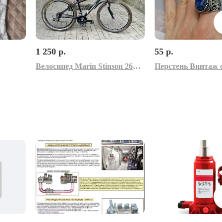
1 250 р.
55 р.
Велосипед Marin Stinson 26" - о б м е н