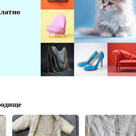
платно
родище