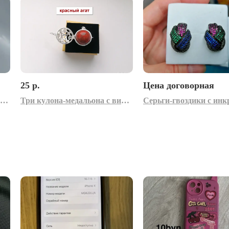
25 р.
Цена договорная
Перстень Винтаж с лазуритом. Размер 19.
Три кулона-медальона с видом Кельтского узла и натуральными камнями в форме шара: зеленым авантюрином, красным агатом, лазуритом.