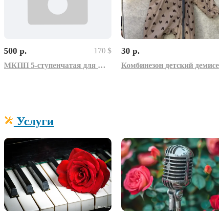
500 р.
30 р.
170 $
МКПП 5-ступенчатая для Мерседес-Бенс 200 С,W202, 1997 г.в.
Услуги