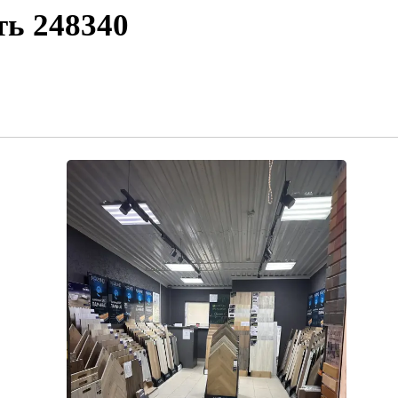
ть
248340