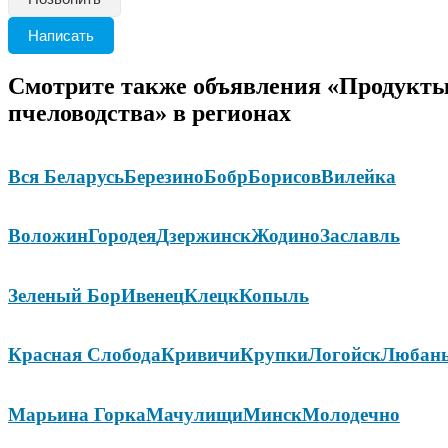
Написать
Смотрите также объявления «Продукт
пчеловодства» в регионах
Вся Беларусь
Березино
Бобр
Борисов
Вилейка
Воложин
Городея
Дзержинск
Жодино
Заславль
Зеленый Бор
Ивенец
Клецк
Копыль
Красная Слобода
Кривичи
Крупки
Логойск
Любан
Марьина Горка
Мачулищи
Минск
Молодечно