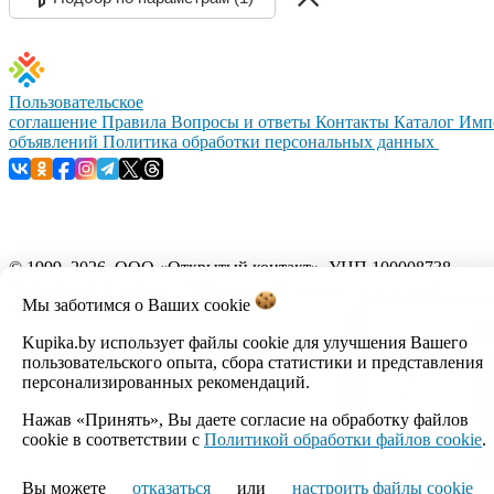
Пользовательское
соглашение
Правила
Вопросы и ответы
Контакты
Каталог
Имп
объявлений
Политика обработки персональных данных
© 1999–2026, ООО «Открытый контакт». УНП 100008738.
Республика Беларусь, г.Минск, ул.Кальварийская, 17-518.
Мы заботимся о Ваших
cookie
Время работы с 09:00 до 18:00.
Kupika.by использует файлы cookie для улучшения Вашего
Настройка cookie
пользовательского опыта, сбора статистики и представления
персонализированных рекомендаций.
Нажав «Принять», Вы даете согласие на обработку файлов
cookie в соответствии с
Политикой обработки файлов cookie
.
Вы можете
отказаться
или
настроить файлы cookie