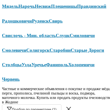
Мядель
Нарочь
Несвиж
Плещеницы
Правдинский
Радошковичи
Руденск
Свирь
Свислочь - Мин. область
Слуцк
Смиловичи
Смолевичи
Солигорск
Старобин
Старые Дороги
Столбцы
Узда
Уречье
Фаниполь
Холопеничи
Червень
Частные и коммерческие объявления о покупке и продаже мёда
перги, прополиса, пчелиной пыльцы и воска, подмора,
маточного молочка. Купить или продать продукты пчеловодств
в Жодине
Подбор по параметрам (1)