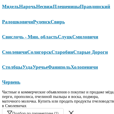
Мядель
Нарочь
Несвиж
Плещеницы
Правдинский
Радошковичи
Руденск
Свирь
Свислочь - Мин. область
Слуцк
Смиловичи
Смолевичи
Солигорск
Старобин
Старые Дороги
Столбцы
Узда
Уречье
Фаниполь
Холопеничи
Червень
Частные и коммерческие объявления о покупке и продаже мёда
перги, прополиса, пчелиной пыльцы и воска, подмора,
маточного молочка. Купить или продать продукты пчеловодств
в Смолевичах
Подбор по параметрам (1)