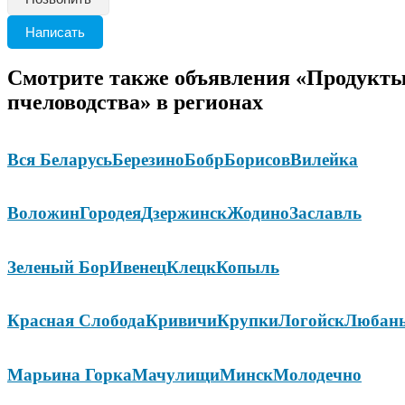
Написать
Смотрите также объявления «Продукт
пчеловодства» в регионах
Вся Беларусь
Березино
Бобр
Борисов
Вилейка
Воложин
Городея
Дзержинск
Жодино
Заславль
Зеленый Бор
Ивенец
Клецк
Копыль
Красная Слобода
Кривичи
Крупки
Логойск
Любан
Марьина Горка
Мачулищи
Минск
Молодечно