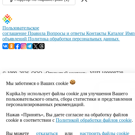
Пользовательское
соглашение
Правила
Вопросы и ответы
Контакты
Каталог
Имп
объявлений
Политика обработки персональных данных
© 1999–2026, ООО «Открытый контакт». УНП 100008738.
Республика Беларусь, г.Минск, ул.Кальварийская, 17-518.
Мы заботимся о Ваших
cookie
Время работы с 09:00 до 18:00.
Kupika.by использует файлы cookie для улучшения Вашего
Настройка cookie
пользовательского опыта, сбора статистики и представления
персонализированных рекомендаций.
Нажав «Принять», Вы даете согласие на обработку файлов
cookie в соответствии с
Политикой обработки файлов cookie
.
Вы можете
отказаться
или
настроить файлы cookie