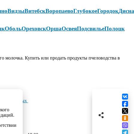
ино
Видзы
Витебск
Воропаево
Глубокое
Городок
Дисн
цк
Оболь
Ореховск
Орша
Освея
Подсвилье
Полоцк
го молочка. Купить или продать продукты пчеловодства в
льных данных
ского
ндаций.
ветствии