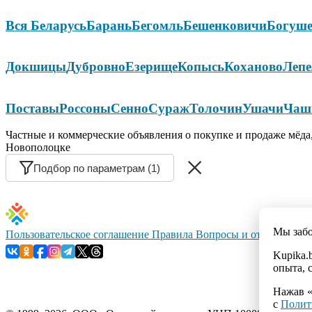
Вся Беларусь
Барань
Бегомль
Бешенковичи
Богуше
Докшицы
Дубровно
Езерище
Копысь
Коханово
Лепе
Поставы
Россоны
Сенно
Сураж
Толочин
Ушачи
Чаш
Частные и коммерческие объявления о покупке и продаже мёда,
Новополоцке
Подбор по параметрам (1)
Мы заб
Пользовательское соглашение
Правила
Вопросы и ответы
Конт
Kupika.
опыта, 
Нажав «
с
Полит