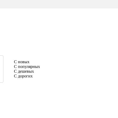
С новых
С популярных
С дешевых
С дорогих