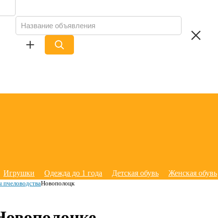
Игрушки
Одежда до 1 года
Детская обувь
Женская обувь
 пчеловодства
Новополоцк
Новополоцке