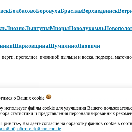
вск
Болбасово
Боровуха
Браслав
Верхнедвинск
Ветр
ль
Лиозно
Лынтупы
Миоры
Новолукомль
Новополо
ники
Шарковщина
Шумилино
Яновичи
 перги, прополиса, пчелиной пыльцы и воска, подмора, маточно
отимся о Ваших
cookie
акты
Каталог
Импорт объявлений
Политика обработки персона
by использует файлы cookie для улучшения Вашего пользователь
сбора статистики и представления персонализированных рекоме
Принять», Вы даете согласие на обработку файлов cookie в соот
икой обработки файлов cookie
.