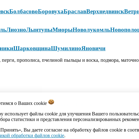
вск
Болбасово
Боровуха
Браслав
Верхнедвинск
Ветр
ль
Лиозно
Лынтупы
Миоры
Новолукомль
Новополо
ники
Шарковщина
Шумилино
Яновичи
 перги, прополиса, пчелиной пыльцы и воска, подмора, маточно
отимся о Ваших
cookie
акты
Каталог
Импорт объявлений
Политика обработки персона
by использует файлы cookie для улучшения Вашего пользователь
сбора статистики и представления персонализированных рекоме
Принять», Вы даете согласие на обработку файлов cookie в соот
икой обработки файлов cookie
.