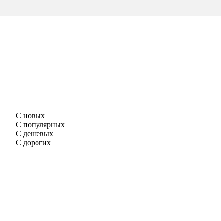
С новых
С популярных
С дешевых
С дорогих