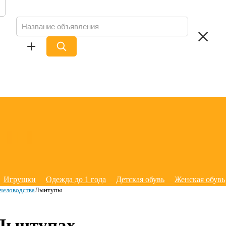
Игрушки
Одежда до 1 года
Детская обувь
Женская обувь
человодства
Лынтупы
 Лынтупах