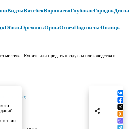
ино
Видзы
Витебск
Воропаево
Глубокое
Городок
Дисн
цк
Оболь
Ореховск
Орша
Освея
Подсвилье
Полоцк
го молочка. Купить или продать продукты пчеловодства в
льных данных
ского
ндаций.
ветствии