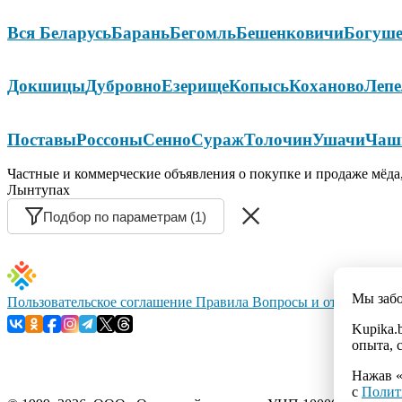
Вся Беларусь
Барань
Бегомль
Бешенковичи
Богуше
Докшицы
Дубровно
Езерище
Копысь
Коханово
Лепе
Поставы
Россоны
Сенно
Сураж
Толочин
Ушачи
Чаш
Частные и коммерческие объявления о покупке и продаже мёда,
Лынтупах
Подбор по параметрам (1)
Мы заб
Пользовательское соглашение
Правила
Вопросы и ответы
Конт
Kupika.
опыта, 
Нажав «
с
Полит