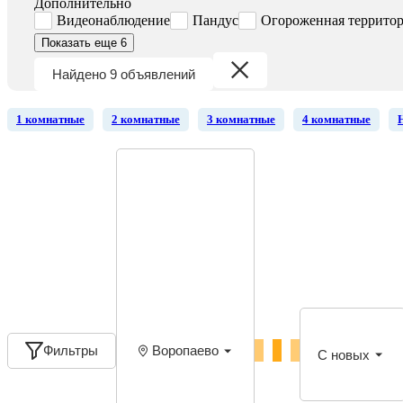
Дополнительно
Видеонаблюдение
Пандус
Огороженная террито
Показать еще 6
Найдено 9 объявлений
1 комнатные
2 комнатные
3 комнатные
4 комнатные
Фильтры
Воропаево
С новых