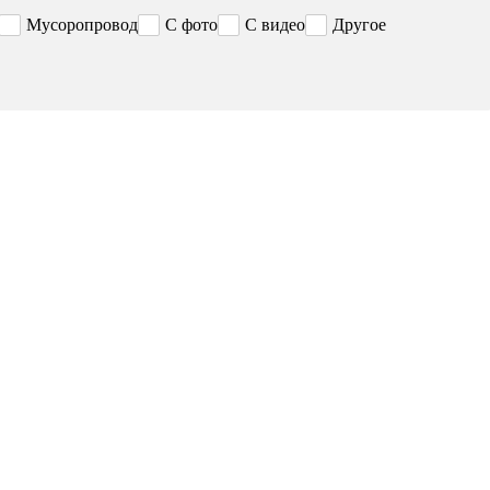
Мусоропровод
С фото
С видео
Другое