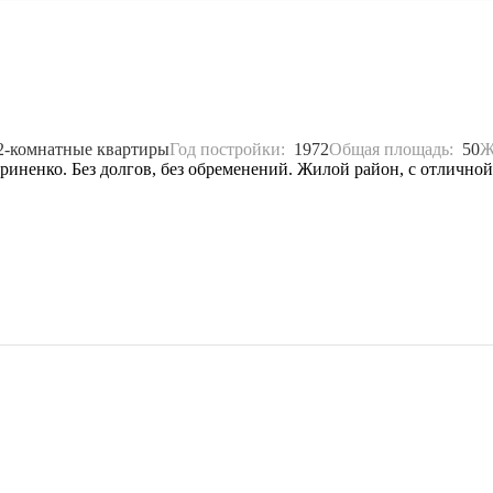
2-комнатные квартиры
Год постройки:
1972
Общая площадь:
50
Ж
риненко. Без долгов, без обременений. Жилой район, с отлично