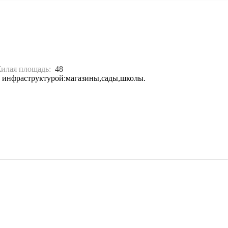
илая площадь:
48
й инфраструктурой:магазины,сады,школы.