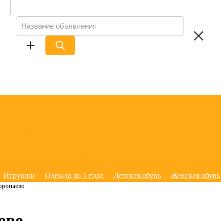
Игрушки
Одежда до 1 года
Детская обувь
Женская обувь
оропаево
еве