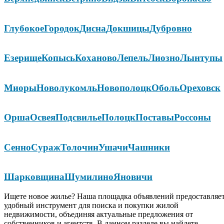
Глубокое
Городок
Дисна
Докшицы
Дубровно
Езерище
Копысь
Коханово
Лепель
Лиозно
Лынтупы
Миоры
Новолукомль
Новополоцк
Оболь
Ореховск
Орша
Освея
Подсвилье
Полоцк
Поставы
Россоны
Сенно
Сураж
Толочин
Ушачи
Чашники
Шарковщина
Шумилино
Яновичи
Ищете новое жилье? Наша площадка объявлений предоставляе
удобный инструмент для поиска и покупки жилой
недвижимости, объединяя актуальные предложения от
собственников и агентств. В данном разделе вы найдете