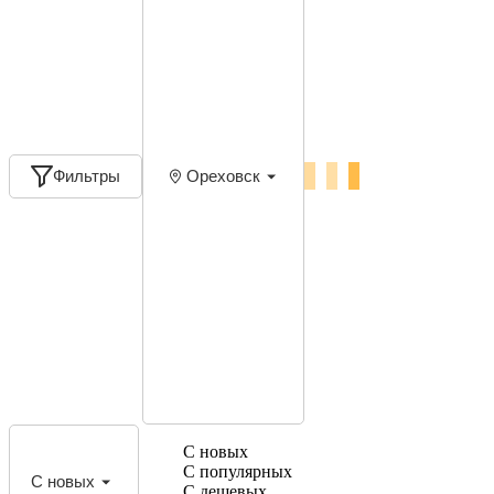
Фильтры
Ореховск
С новых
С популярных
С новых
С дешевых