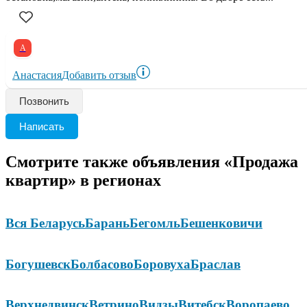
А
Анастасия
Добавить отзыв
Позвонить
Написать
Смотрите также объявления «Продажа
квартир» в регионах
Вся Беларусь
Барань
Бегомль
Бешенковичи
Богушевск
Болбасово
Боровуха
Браслав
Верхнедвинск
Ветрино
Видзы
Витебск
Воропаево