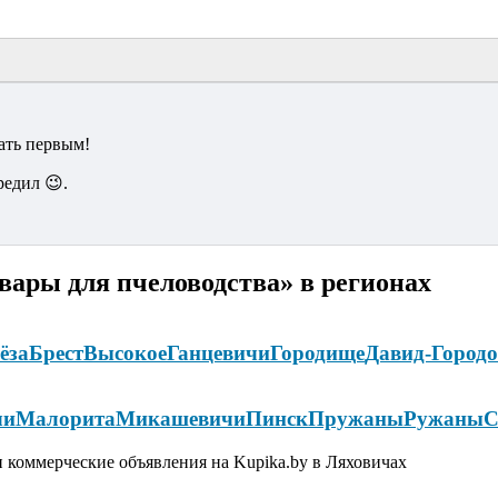
ать первым!
редил 😉.
вары для пчеловодства» в регионах
ёза
Брест
Высокое
Ганцевичи
Городище
Давид-Город
чи
Малорита
Микашевичи
Пинск
Пружаны
Ружаны
С
 коммерческие объявления на Kupika.by в Ляховичах