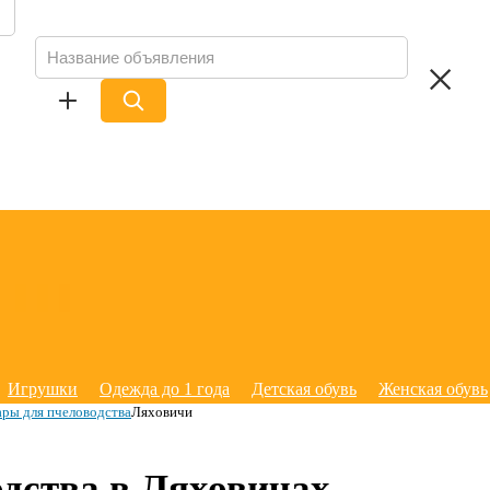
Игрушки
Одежда до 1 года
Детская обувь
Женская обувь
ары для пчеловодства
Ляховичи
одства в Ляховичах