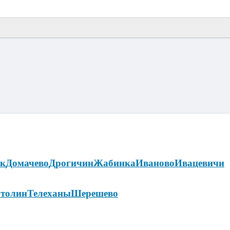
ок
Домачево
Дрогичин
Жабинка
Иваново
Ивацевичи
толин
Телеханы
Шерешево