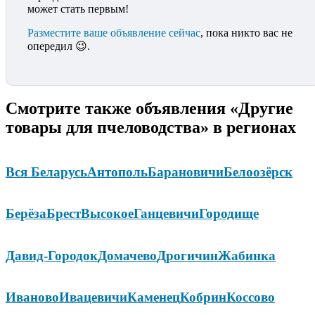
может стать первым!
Разместите ваше объявление сейчас
, пока никто вас не
опередил 😉.
Смотрите также объявления «Другие
товары для пчеловодства» в регионах
Вся Беларусь
Антополь
Барановичи
Белоозёрск
Берёза
Брест
Высокое
Ганцевичи
Городище
Давид-Городок
Домачево
Дрогичин
Жабинка
Иваново
Ивацевичи
Каменец
Кобрин
Коссово