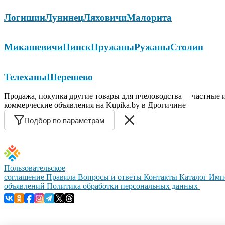
Логишин
Лунинец
Ляховичи
Малорита
Микашевичи
Пинск
Пружаны
Ружаны
Столин
Телеханы
Шерешево
Продажа, покупка другие товары для пчеловодства— частные 
коммерческие объявления на Kupika.by в Дрогичине
Подбор по параметрам
Пользовательское
соглашение
Правила
Вопросы и ответы
Контакты
Каталог
Имп
объявлений
Политика обработки персональных данных