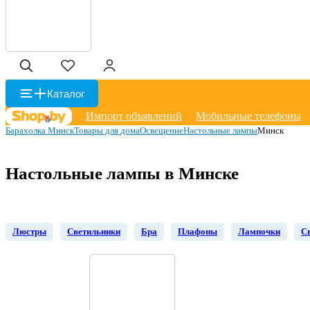
Каталог
Импорт объявлений
Мобильные телефоны
Барахолка Минск
Товары для дома
Освещение
Настольные лампы
Минск
Настольные лампы в Минске
Люстры
Светильники
Бра
Плафоны
Лампочки
С