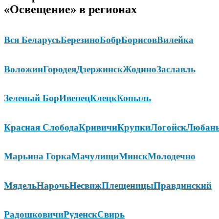
«Освещение» в регионах
Вся Беларусь
Березино
Бобр
Борисов
Вилейка
Воложин
Городея
Дзержинск
Жодино
Заславль
Зеленый Бор
Ивенец
Клецк
Копыль
Красная Слобода
Кривичи
Крупки
Логойск
Любан
Марьина Горка
Мачулищи
Минск
Молодечно
Мядель
Нарочь
Несвиж
Плещеницы
Правдинский
Радошковичи
Руденск
Свирь