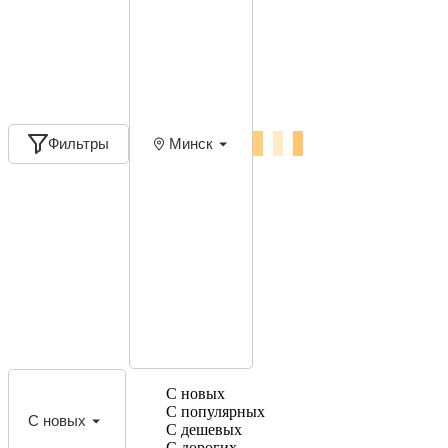
Фильтры
Минск
С новых
С популярных
С новых
С дешевых
С дорогих