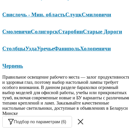
Свислочь - Мин. область
Слуцк
Смиловичи
Смолевичи
Солигорск
Старобин
Старые Дороги
Столбцы
Узда
Уречье
Фаниполь
Холопеничи
Червень
Правильное освещение рабочего места — залог продуктивност
и здоровья глаз, поэтому выбор настольной лампы требует
особого внимания. В данном разделе барахолки огромный
выбор моделей для офисной работы, учебы или прикроватных
тумб, включая современные новые и БУ варианты с различным
типами креплений и ламп. Заказывайте качественные
настольные светильники, доступные в объявлениях в Беларуси
Минске
Подбор по параметрам (6)