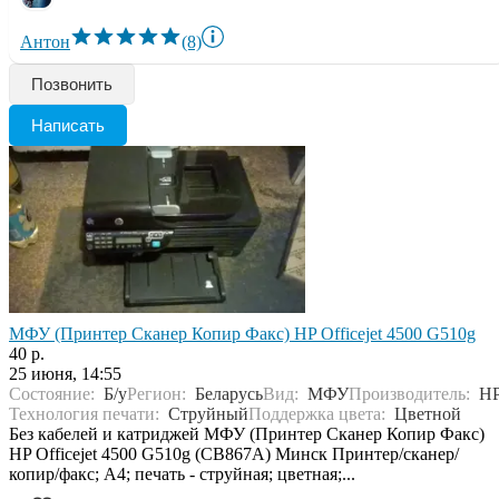
Антон
(8)
Позвонить
Написать
МФУ (Принтер Сканер Копир Факс) HP Officejet 4500 G510g
40 р.
25 июня, 14:55
Состояние:
Б/у
Регион:
Беларусь
Вид:
МФУ
Производитель:
H
Технология печати:
Струйный
Поддержка цвета:
Цветной
Без кабелей и катриджей МФУ (Принтер Сканер Копир Факс)
HP Officejet 4500 G510g (CB867A) Минск Принтер/сканер/
копир/факс; A4; печать - струйная; цветная;...