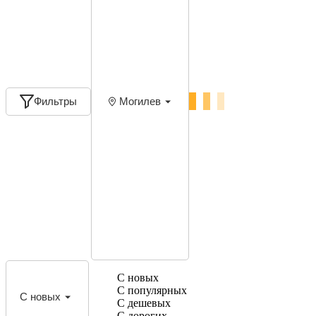
Фильтры
Могилев
С новых
С популярных
С новых
С дешевых
С дорогих