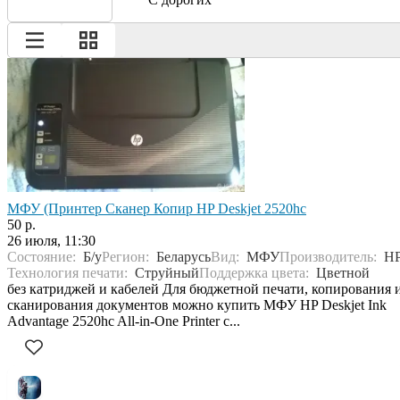
МФУ (Принтер Сканер Копир HP Deskjet 2520hc
50 р.
26 июля, 11:30
Состояние:
Б/у
Регион:
Беларусь
Вид:
МФУ
Производитель:
H
Технология печати:
Струйный
Поддержка цвета:
Цветной
без катриджей и кабелей Для бюджетной печати, копирования 
сканирования документов можно купить МФУ HP Deskjet Ink
Advantage 2520hc All-in-One Printer с...