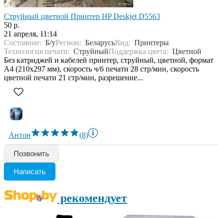
Струйный цветной Принтер HP Deskjet D5563
50 р.
21 апреля, 11:14
Состояние:
Б/у
Регион:
Беларусь
Вид:
Принтеры
Технология печати:
Струйный
Поддержка цвета:
Цветной
Без катриджей и кабелей принтер, струйный, цветной, формат
A4 (210x297 мм), скорость ч/б печати 28 стр/мин, скорость
цветной печати 21 стр/мин, разрешение...
Антон
(8)
Позвонить
Написать
рекомендует