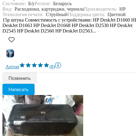
Состояние:
Б/у
Регион:
Беларусь
Вид:
Расходники, картриджи, чернила
Производитель:
HP
Технология печати:
Струйный
Поддержка цвета:
Цветной
15р штука Совместимость с устройствами: HP DeskJet D1660 H
DeskJet D1663 HP DeskJet D1668 HP DeskJet D2530 HP DeskJet
D2545 HP DeskJet D2560 HP DeskJet D2563...
Антон
(8)
Позвонить
Написать