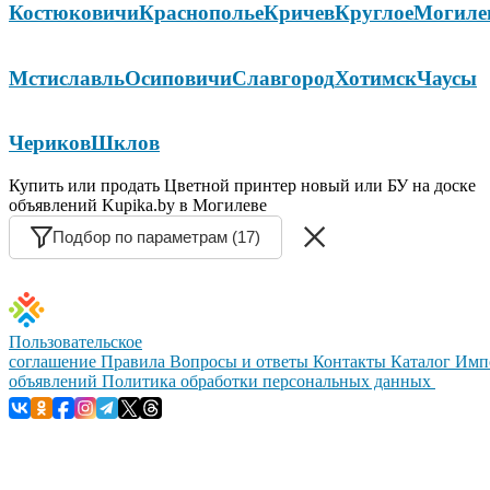
Костюковичи
Краснополье
Кричев
Круглое
Могиле
Мстиславль
Осиповичи
Славгород
Хотимск
Чаусы
Чериков
Шклов
Купить или продать Цветной принтер новый или БУ на доске
объявлений Kupika.by в Могилеве
Подбор по параметрам (17)
Пользовательское
соглашение
Правила
Вопросы и ответы
Контакты
Каталог
Имп
объявлений
Политика обработки персональных данных