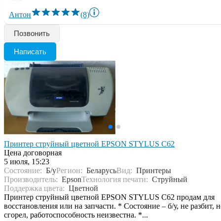
Антон
(8)
Позвонить
Написать
Принтер струйный цветной EPSON STYLUS C62
Цена договорная
5 июля, 15:23
Состояние:
Б/у
Регион:
Беларусь
Вид:
Принтеры
Производитель:
Epson
Технология печати:
Струйный
Поддержка цвета:
Цветной
Принтер струйный цветной EPSON STYLUS C62 продам для
восстановления или на запчасти. * Состояние – б/у, не разбит, н
сгорел, работоспособность неизвестна. *...