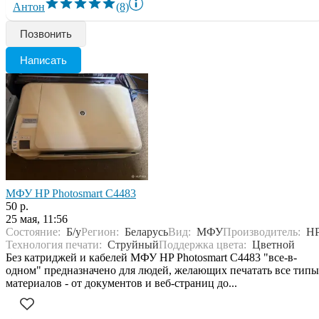
Антон
(8)
Позвонить
Написать
МФУ HP Photosmart C4483
50 р.
25 мая, 11:56
Состояние:
Б/у
Регион:
Беларусь
Вид:
МФУ
Производитель:
H
Технология печати:
Струйный
Поддержка цвета:
Цветной
Без катриджей и кабелей МФУ HP Photosmart C4483 "все-в-
одном" предназначено для людей, желающих печатать все типы
материалов - от документов и веб-страниц до...