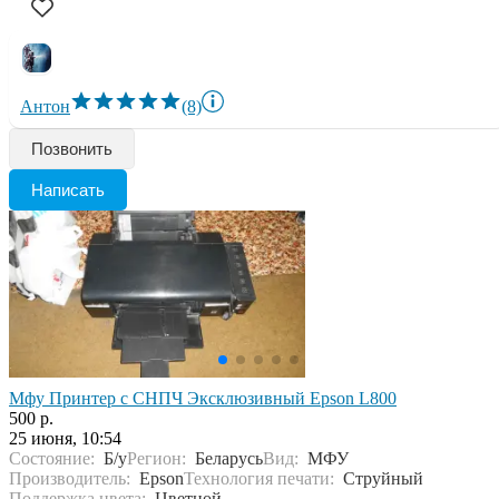
Антон
(8)
Позвонить
Написать
Мфу Принтер с СНПЧ Эксклюзивный Epson L800
500 р.
25 июня, 10:54
Состояние:
Б/у
Регион:
Беларусь
Вид:
МФУ
Производитель:
Epson
Технология печати:
Струйный
Поддержка цвета:
Цветной