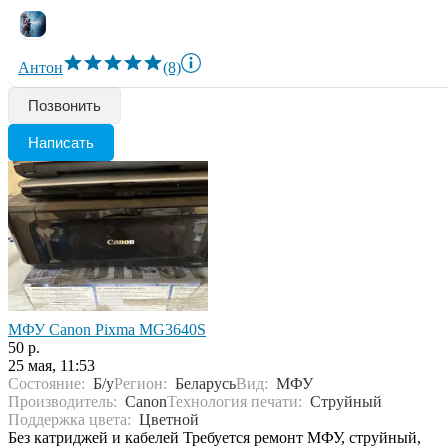
Антон
(8)
Позвонить
Написать
МФУ Canon Pixma MG3640S
50 р.
25 мая, 11:53
Состояние:
Б/у
Регион:
Беларусь
Вид:
МФУ
Производитель:
Canon
Технология печати:
Струйный
Поддержка цвета:
Цветной
Без катриджей и кабелей Требуется ремонт МФУ, струйный,