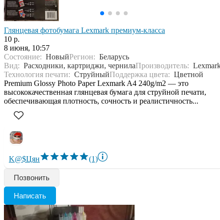
Глянцевая фотобумага Lexmark премиум-класса
10 р.
8 июня, 10:57
Состояние:
Новый
Регион:
Беларусь
Вид:
Расходники, картриджи, чернила
Производитель:
Lexmar
Технология печати:
Струйный
Поддержка цвета:
Цветной
Premium Glossy Photo Paper Lexmark A4 240g/m2 — это
высококачественная глянцевая бумага для струйной печати,
обеспечивающая плотность, сочность и реалистичность...
K@$Цян
(1)
Позвонить
Написать