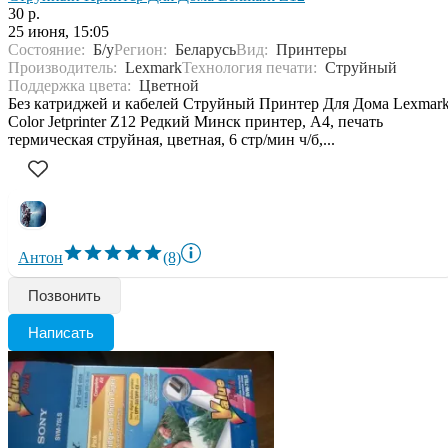
30 р.
25 июня, 15:05
Состояние:
Б/у
Регион:
Беларусь
Вид:
Принтеры
Производитель:
Lexmark
Технология печати:
Струйный
Поддержка цвета:
Цветной
Без катриджей и кабелей Струйный Принтер Для Дома Lexmar
Color Jetprinter Z12 Редкий Минск принтер, A4, печать
термическая струйная, цветная, 6 стр/мин ч/б,...
Антон
(8)
Позвонить
Написать