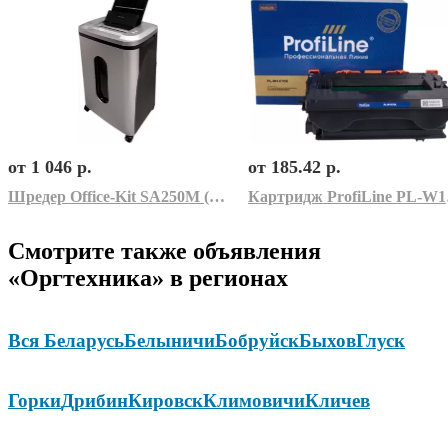
от 1 046 р.
от 185.42 р.
Шредер Office-Kit SA250M (1.9х12)
Картр
Смотрите также объявления
«Оргтехника» в регионах
Вся Беларусь
Белыничи
Бобруйск
Быхов
Глуск
Горки
Дрибин
Кировск
Климовичи
Кличев