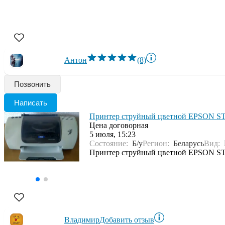
Антон
(8)
Позвонить
Написать
Принтер струйный цветной EPSON 
Цена договорная
5 июля, 15:23
Состояние:
Б/у
Регион:
Беларусь
Вид:
Принтер струйный цветной EPSON STYLU
Владимир
Добавить отзыв