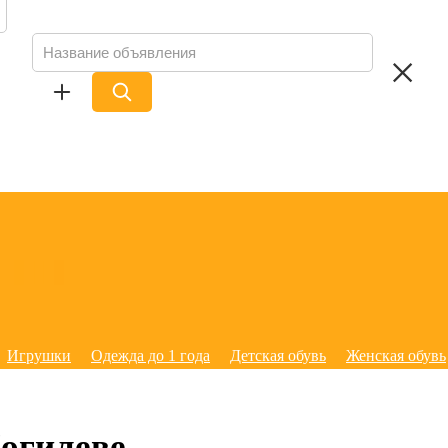
Игрушки
Одежда до 1 года
Детская обувь
Женская обувь
огилеве