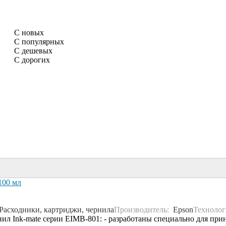
С новых
С популярных
С дешевых
С дорогих
100 мл
Расходники, картриджи, чернила
Производитель:
Epson
Технолог
л Ink-mate серии EIMB-801: - разработаны специально для принт