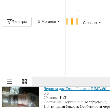
Фильтры
Могилев
С новых
Чернила для Epson Ink-mate EIMB-801 
5 р.
29 июля, 11:31
Состояние:
Б/у
Регион:
Беларусь
Вид:
Почти целая ёмкость Особенности черни