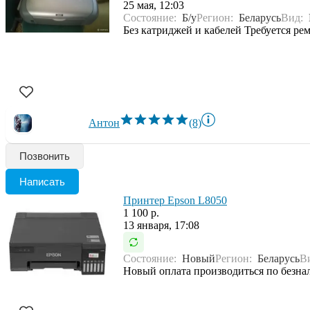
25 мая, 12:03
Состояние:
Б/у
Регион:
Беларусь
Вид:
Без катриджей и кабелей Требуется рем
Антон
(8)
Позвонить
Написать
Принтер Epson L8050
1 100 р.
13 января, 17:08
Состояние:
Новый
Регион:
Беларусь
В
Новый оплата производиться по безнал