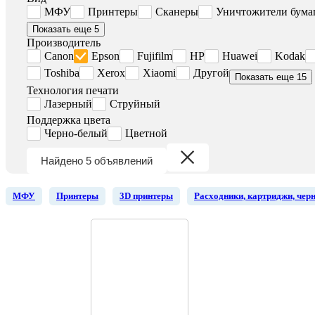
МФУ
Принтеры
Сканеры
Уничтожители бума
Показать еще 5
Производитель
Canon
Epson
Fujifilm
HP
Huawei
Kodak
Toshiba
Xerox
Xiaomi
Другой
Показать еще 15
Технология печати
Лазерный
Струйный
Поддержка цвета
Черно-белый
Цветной
Найдено 5 объявлений
МФУ
Принтеры
3D принтеры
Расходники, картриджи, чер