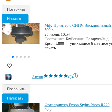
Позвонить
Написать
Мфу Принтер с СНПЧ Эксклюзивный 
500 р.
25 июня, 10:54
Состояние:
Б/у
Регион:
Беларусь
Вид:
Epson L800 — уникальное 6-цветное у
печать...
Антон
(8)
Позвонить
Написать
Фотопринтер Epson Stylus Photo R220
40 р.