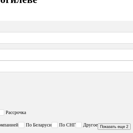
Рассрочка
омпанией
По Беларуси
По СНГ
Другое
Показать еще 2