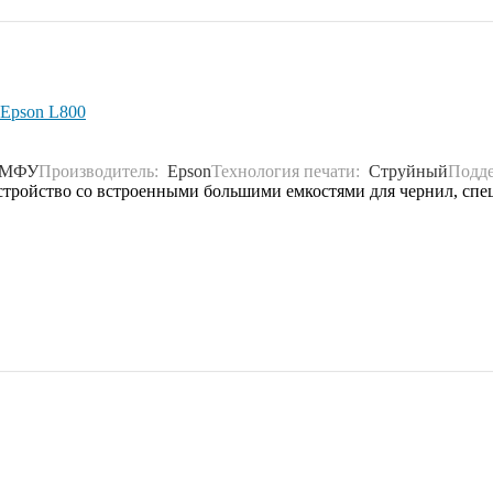
Epson L800
МФУ
Производитель:
Epson
Технология печати:
Струйный
Подде
стройство со встроенными большими емкостями для чернил, спец