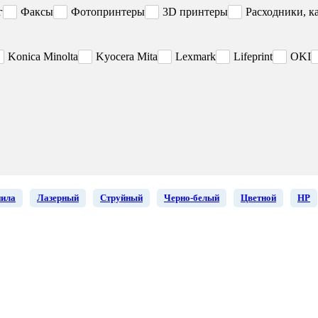
г
Факсы
Фотопринтеры
3D принтеры
Расходники, к
Konica Minolta
Kyocera Mita
Lexmark
Lifeprint
OKI
нила
Лазерный
Струйный
Черно-белый
Цветной
HP