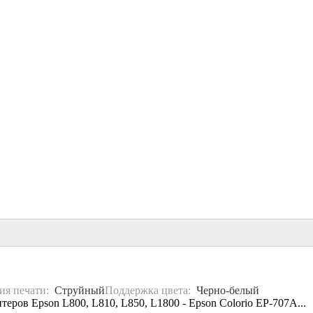
ия печати:
Струйный
Поддержка цвета:
Черно-белый
еров Epson L800, L810, L850, L1800 - Epson Colorio EP-707A...