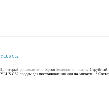
STYLUS C62
Принтеры
Производитель:
Epson
Технология печати:
Струйный
S C62 продам для восстановления или на запчасти. * Состояние 