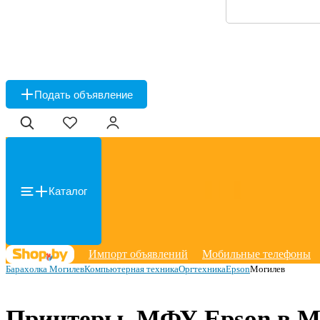
Подать объявление
Каталог
Импорт объявлений
Мобильные телефоны
Барахолка Могилев
Компьютерная техника
Оргтехника
Epson
Могилев
Принтеры, МФУ Epson в М