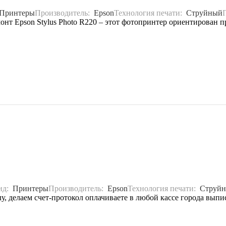
Принтеры
Производитель:
Epson
Технология печати:
Струйный
онт Epson Stylus Photo R220 – этот фотопринтер ориентирован п
ид:
Принтеры
Производитель:
Epson
Технология печати:
Струй
у, делаем счет-протокол оплачиваете в любой кассе города выпи