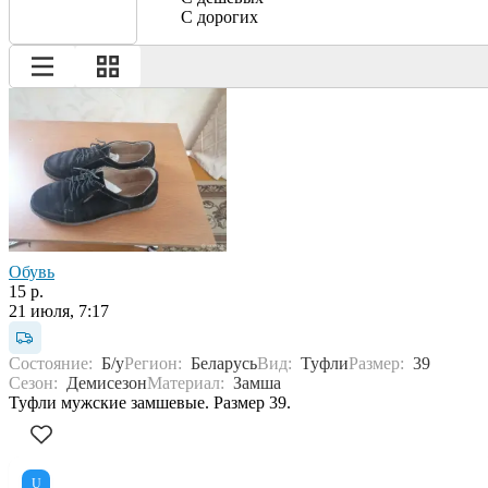
С дорогих
Обувь
15 р.
21 июля, 7:17
Состояние:
Б/у
Регион:
Беларусь
Вид:
Туфли
Размер:
39
Сезон:
Демисезон
Материал:
Замша
Туфли мужские замшевые. Размер 39.
U