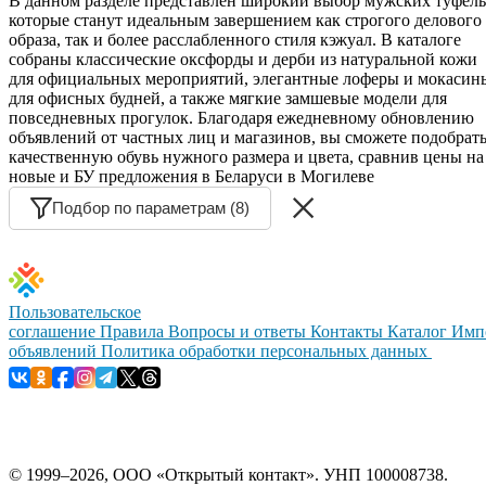
В данном разделе представлен широкий выбор мужских туфель
которые станут идеальным завершением как строгого делового
образа, так и более расслабленного стиля кэжуал. В каталоге
собраны классические оксфорды и дерби из натуральной кожи
для официальных мероприятий, элегантные лоферы и мокасин
для офисных будней, а также мягкие замшевые модели для
повседневных прогулок. Благодаря ежедневному обновлению
объявлений от частных лиц и магазинов, вы сможете подобрат
качественную обувь нужного размера и цвета, сравнив цены на
новые и БУ предложения в Беларуси в Могилеве
Подбор по параметрам (8)
Пользовательское
соглашение
Правила
Вопросы и ответы
Контакты
Каталог
Имп
объявлений
Политика обработки персональных данных
© 1999–2026, ООО «Открытый контакт». УНП 100008738.