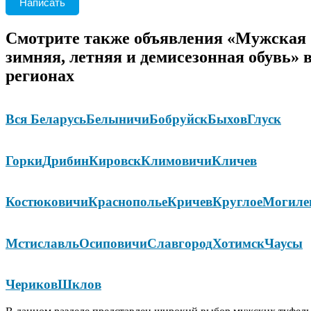
Написать
Смотрите также объявления «Мужская
зимняя, летняя и демисезонная обувь» 
регионах
Вся Беларусь
Белыничи
Бобруйск
Быхов
Глуск
Горки
Дрибин
Кировск
Климовичи
Кличев
Костюковичи
Краснополье
Кричев
Круглое
Могиле
Мстиславль
Осиповичи
Славгород
Хотимск
Чаусы
Чериков
Шклов