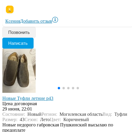
К
Ксения
Добавить отзыв
Позвонить
Написать
Новые Туфли летние р43
Цена договорная
29 июня, 22:01
Состояние:
Новый
Регион:
Могилевская область
Вид:
Туфли
Размер:
43
Сезон:
Лето
Цвет:
Коричневый
Новые недорого габровская Пушкинский высылаю по
предоплате